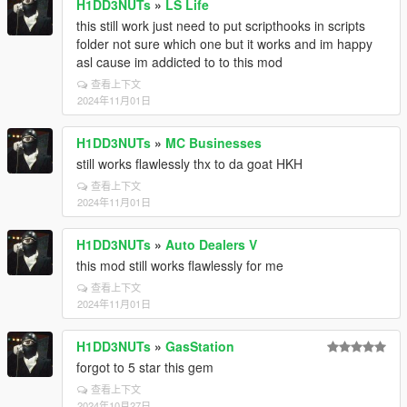
H1DD3NUTs
»
LS Life
this still work just need to put scripthooks in scripts
folder not sure which one but it works and im happy
asl cause im addicted to to this mod
查看上下文
2024年11月01日
H1DD3NUTs
»
MC Businesses
still works flawlessly thx to da goat HKH
查看上下文
2024年11月01日
H1DD3NUTs
»
Auto Dealers V
this mod still works flawlessly for me
查看上下文
2024年11月01日
H1DD3NUTs
»
GasStation
forgot to 5 star this gem
查看上下文
2024年10月27日