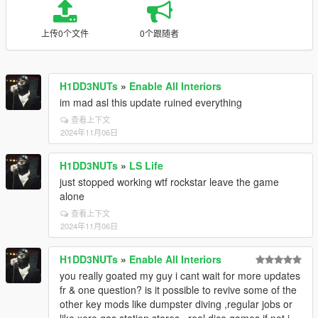
上传0个文件
0个跟随者
H1DD3NUTs
»
Enable All Interiors
im mad asl this update ruined everything
查看上下文
2024年11月06日
H1DD3NUTs
»
LS Life
just stopped working wtf rockstar leave the game
alone
查看上下文
2024年11月06日
H1DD3NUTs
»
Enable All Interiors
you really goated my guy i cant wait for more updates
fr & one question? is it possible to revive some of the
other key mods like dumpster diving ,regular jobs or