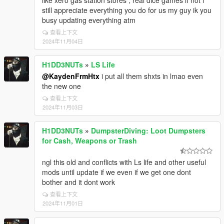
like xero gas station stores , real dice games if not i
still appreciate everything you do for us my guy ik you
busy updating everything atm
查看上下文
2024年11月04日
H1DD3NUTs
»
LS Life
@KaydenFrmHtx
i put all them shxts in lmao even
the new one
查看上下文
2024年11月03日
H1DD3NUTs
»
DumpsterDiving: Loot Dumpsters
for Cash, Weapons or Trash
ngl this old and conflicts with Ls life and other useful
mods until update if we even if we get one dont
bother and it dont work
查看上下文
2024年11月01日