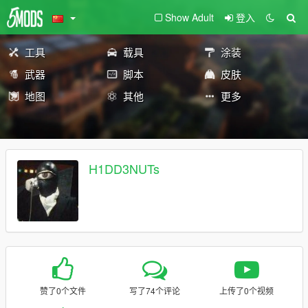
Show Adult
登入
工具
载具
涂装
武器
脚本
皮肤
地图
其他
更多
H1DD3NUTs
赞了0个文件
写了74个评论
上传了0个视频