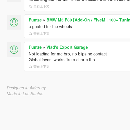
查看上下文
Fumze
»
BMW M3 F80 [Add-On / FiveM | 100+ Tuning
u goated for the wheels
查看上下文
Fumze
»
Vlad's Export Garage
Not loading for me bro, no blips no contact
Global invest works like a charm tho
查看上下文
Designed in Alderney
Made in Los Santos