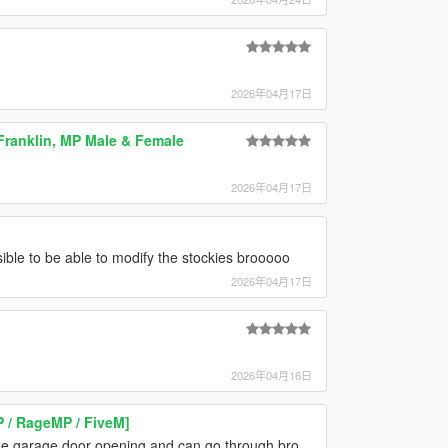
2026年04月17日
Franklin, MP Male & Female
2026年04月17日
le to be able to modify the stockies brooooo
2026年04月17日
2026年04月16日
P / RageMP / FiveM]
e the garage door opening and can go through bro