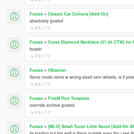
Fumze
»
Classic Car Colours [Add-On]
absolutely goated
查看上下文
Fumze
»
Cross Diamond Necklace (57.00 CTW) for 
bussin
查看上下文
Fumze
»
VStancer
Some mods come w wrong sized oem wheels, is it possib
查看上下文
Fumze
»
FiveM Port Template
override archive goated
查看上下文
Fumze
»
[MLO] Small Tuner Little Seoul [Add-On S
its loading but the wall is there outside even tho i se