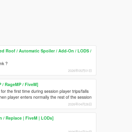
 Roof / Automatic Spoiler / Add-On / LODS /
unk ?
2026年05月01日
P / RageMP / FiveM]
or the first time during session player trips/falls
en player enters normally the rest of the session
2026年04月26日
 / Replace | FiveM | LODs]
2026年04月24日