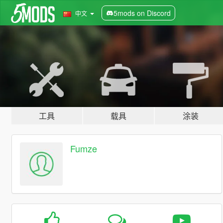
5mods on Discord
中文
工具
载具
涂装
Fumze