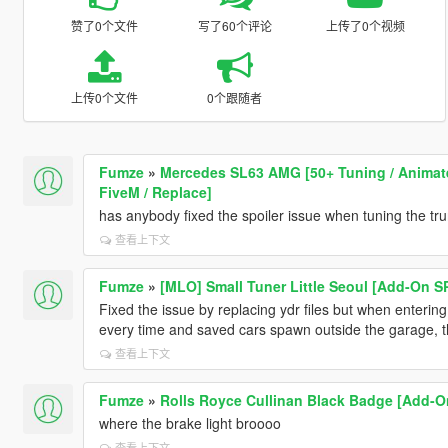
赞了0个文件
写了60个评论
上传了0个视频
上传0个文件
0个跟随者
Fumze
»
Mercedes SL63 AMG [50+ Tuning / Animated
FiveM / Replace]
has anybody fixed the spoiler issue when tuning the tr
查看上下文
Fumze
»
[MLO] Small Tuner Little Seoul [Add-On S
Fixed the issue by replacing ydr files but when entering f
every time and saved cars spawn outside the garage, th
查看上下文
Fumze
»
Rolls Royce Cullinan Black Badge [Add-On
where the brake light broooo
查看上下文