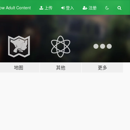
ow Adult
Content
上传
登入
注册
地图
其他
更多