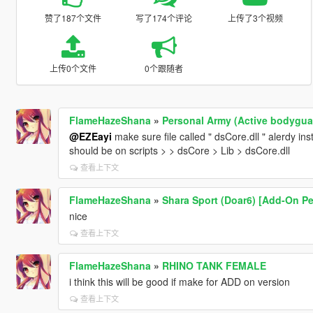
赞了187个文件
写了174个评论
上传了3个视频
上传0个文件
0个跟随者
FlameHazeShana
»
Personal Army (Active bodygua
@EZEayi
make sure file called " dsCore.dll " alerdy inst
should be on scripts > > dsCore > Lib > dsCore.dll
查看上下文
FlameHazeShana
»
Shara Sport (Doar6) [Add-On P
nice
查看上下文
FlameHazeShana
»
RHINO TANK FEMALE
i think this will be good if make for ADD on version
查看上下文