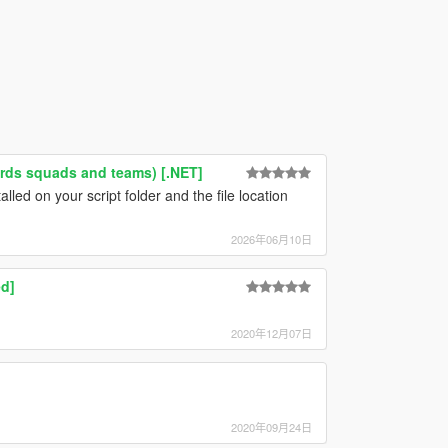
rds squads and teams) [.NET]
alled on your script folder and the file location
2026年06月10日
ed]
2020年12月07日
2020年09月24日