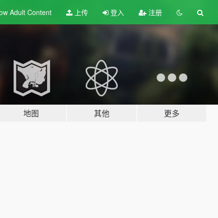
ow Adult
Content
上传
登入
注册
地图
其他
更多