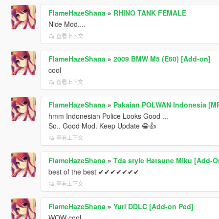
FlameHazeShana
»
RHINO TANK FEMALE
Nice Mod....
查看上下文
FlameHazeShana
»
2009 BMW M5 (E60) [Add-on]
cool
查看上下文
FlameHazeShana
»
Pakaian POLWAN Indonesia [MP
hmm Indonesian Police Looks Good ...
So.. Good Mod. Keep Update 😁👍
查看上下文
FlameHazeShana
»
Tda style Hatsune Miku [Add-O
best of the best ✔✔✔✔✔✔✔
查看上下文
FlameHazeShana
»
Yuri DDLC [Add-on Ped]
WOW cool