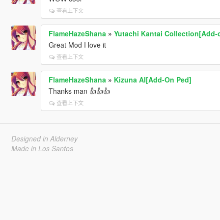
查看上下文
FlameHazeShana
»
Yutachi Kantai Collection[Add-
Great Mod I love it
查看上下文
FlameHazeShana
»
Kizuna AI[Add-On Ped]
Thanks man 👍👍👍
查看上下文
Designed in Alderney
Made in Los Santos