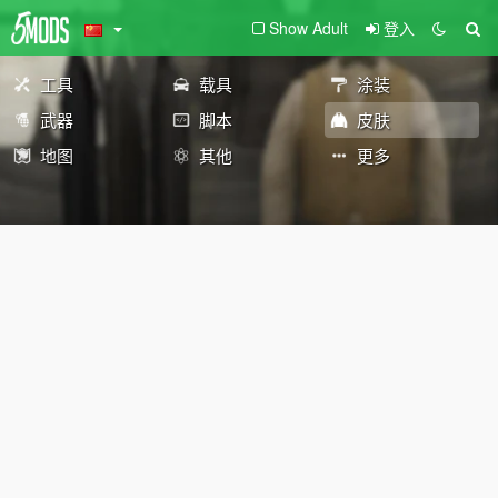
Show Adult
登入
工具
载具
涂装
武器
脚本
皮肤
地图
其他
更多