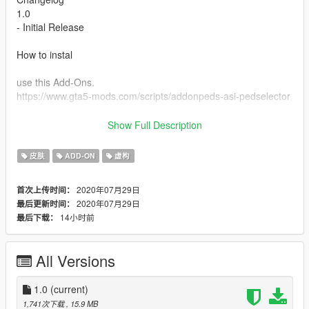
1.0
- Initial Release
How to instal
use this Add-Ons.
https://www.gta5-mods.com/scripts/addonpeds-asi-pedselector
thanks and see you next time :)
Show Full Description
Convert to GTA 5 : Mrtank
坦克君的个人粉丝群：604448943
皮肤
ADD-ON
虚构
2020年07月29日
首次上传时间：
2020年07月29日
最后更新时间：
14小时前
最后下载：
All Versions
1.0
(current)
1,741次下载
, 15.9 MB