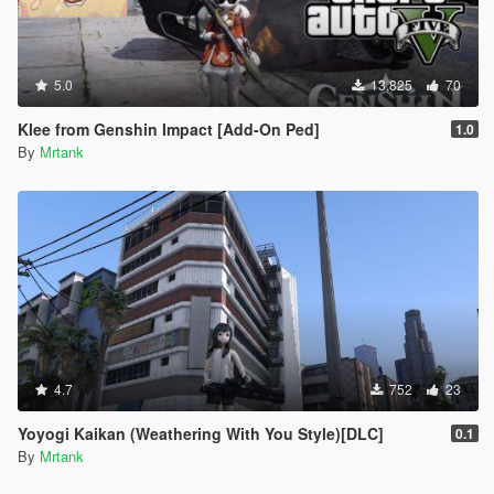
5.0
13,825
70
Klee from Genshin Impact [Add-On Ped]
1.0
By
Mrtank
4.7
752
23
Yoyogi Kaikan (Weathering With You Style)[DLC]
0.1
By
Mrtank