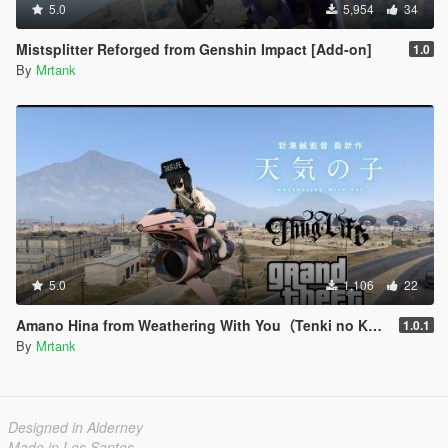
5.0
5,954
34
Mistsplitter Reforged from Genshin Impact [Add-on]
1.0
By
Mrtank
5.0
1,106
22
Amano Hina from Weathering With You（Tenki no Ko/天気の子）[Add-on]
1.0.1
By
Mrtank
Designed in Alderney
Made in Los Santos