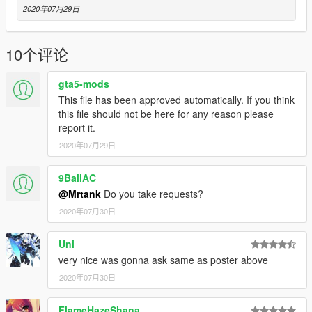
2020年07月29日
10个评论
gta5-mods
This file has been approved automatically. If you think
this file should not be here for any reason please
report it.
2020年07月29日
9BallAC
@Mrtank
Do you take requests?
2020年07月30日
Uni
very nice was gonna ask same as poster above
2020年07月30日
FlameHazeShana