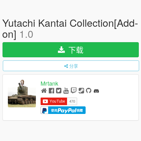
Yutachi Kantai Collection[Add-
on]
1.0
下载
分享
Mrtank
使用
捐赠