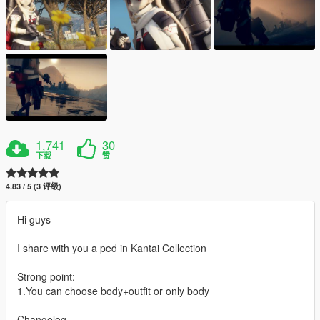
1,741
30
下载
赞
4.83 / 5 (3 评级)
Hi guys
I share with you a ped in Kantai Collection
Strong point:
1.You can choose body+outfit or only body
Changelog