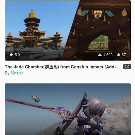
5.0
4,609
67
The Jade Chamber(群玉阁) from Genshin Impact [Add-On]
2.0
By
Mrtank