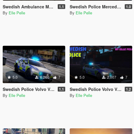
Swedish Ambulance Mercedes E-class
Swedish Police Mercedes Sprinter
1.1
1.0
By
Elle Pelle
By
Elle Pelle
5.0
6,260
7
5.0
2,007
7
Swedish Police Volvo V90 Cross Country CC Paintjob
Swedish Police Volvo V90
1.1
1.2
By
Elle Pelle
By
Elle Pelle