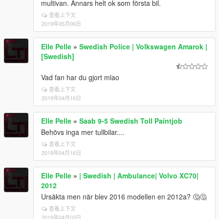
multivan. Annars helt ok som första bil.
查看上下文
2019年05月06日
Elle Pelle
»
Swedish Police | Volkswagen Amarok |
[Swedish]
Vad fan har du gjort mlao
查看上下文
2019年04月16日
Elle Pelle
»
Saab 9-5 Swedish Toll Paintjob
Behövs inga mer tullbilar....
查看上下文
2019年04月16日
Elle Pelle
»
| Swedish | Ambulance| Volvo XC70|
2012
Ursäkta men när blev 2016 modellen en 2012a? 🤔🤔
查看上下文
2019年04月03日