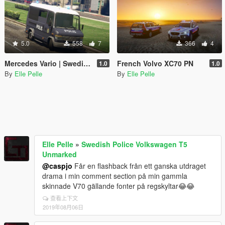
5.0
558
7
366
4
Mercedes Vario | Swedish Riot Police Paintjob
French Volvo XC70 PN
1.0
1.0
By
Elle Pelle
By
Elle Pelle
Elle Pelle
»
Swedish Police Volkswagen T5
Unmarked
@caspjo
Får en flashback från ett ganska utdraget
drama i min comment section på min gammla
skinnade V70 gällande fonter på regskyltar😂😂
查看上下文
2019年08月06日