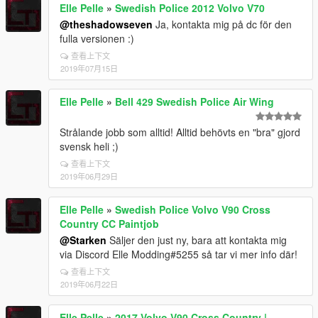
Elle Pelle
»
Swedish Police 2012 Volvo V70
@theshadowseven
Ja, kontakta mig på dc för den
fulla versionen :)
查看上下文
2019年07月15日
Elle Pelle
»
Bell 429 Swedish Police Air Wing
Strålande jobb som alltid! Alltid behövts en "bra" gjord
svensk heli ;)
查看上下文
2019年06月29日
Elle Pelle
»
Swedish Police Volvo V90 Cross
Country CC Paintjob
@Starken
Säljer den just ny, bara att kontakta mig
via Discord Elle Modding#5255 så tar vi mer info där!
查看上下文
2019年06月22日
Elle Pelle
»
2017 Volvo V90 Cross Country |