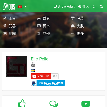
Show Adult
登入
工具
载具
涂装
武器
脚本
皮肤
地图
其他
更多
Elle Pelle
使用
捐赠