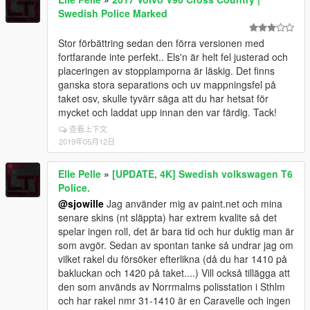
Swedish Police Marked
Stor förbättring sedan den förra versionen med
fortfarande inte perfekt.. Els'n är helt fel justerad och
placeringen av stopplamporna är läskig. Det finns
ganska stora separations och uv mappningsfel på
taket osv, skulle tyvärr säga att du har hetsat för
mycket och laddat upp innan den var färdig. Tack!
查看上下文
2019年05月12日
Elle Pelle
»
[UPDATE, 4K] Swedish volkswagen T6
Police.
@sjowille
Jag använder mig av paint.net och mina
senare skins (nt släppta) har extrem kvalite så det
spelar ingen roll, det är bara tid och hur duktig man är
som avgör. Sedan av spontan tanke så undrar jag om
vilket rakel du försöker efterlikna (då du har 1410 på
bakluckan och 1420 på taket....) Vill också tillägga att
den som används av Norrmalms polisstation i Sthlm
och har rakel nmr 31-1410 är en Caravelle och ingen