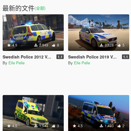
最新的文件
(全部)
4.9
2,949
8
3,828
5
Swedish Police 2012 Volvo V70
Swedish Police 2019 Volvo V60 PACK
1.1
1.1
By
Elle Pelle
By
Elle Pelle
4.5
1,543
3
4.5
1,493
2