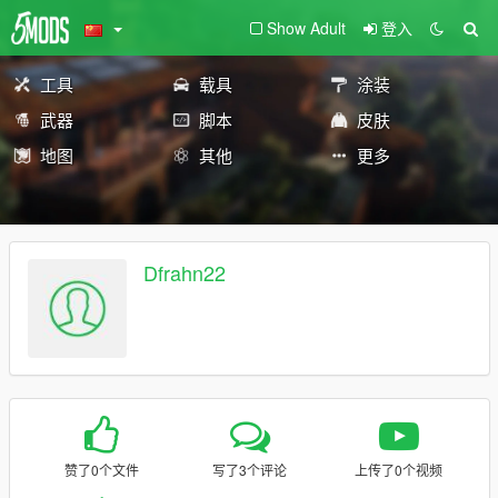
Show Adult
登入
工具
载具
涂装
武器
脚本
皮肤
地图
其他
更多
Dfrahn22
赞了0个文件
写了3个评论
上传了0个视频