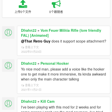
上传0个文件
0个跟随者
Dfrahn22
»
Vom Feuer Militia Rifle (lore friendly
FAL) [Animated]
@That Retro Guy
does it support scope attachment?
查看上下文
2022年01月23日
Dfrahn22
»
Personal Hooker
Yo nice mod man, please add a voice like the hooker
one to get make it more immersive, its kinda awkward
when only the main character talking
查看上下文
2021年11月21日
Dfrahn22
»
Kill Cam
I've been playing with this mod for 2 weeks and for