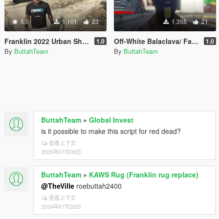
5.0
1,101
23
1,355
21
Franklin 2022 Urban Shirt Pack #1
Off-White Balaclava/ Face Mask
1.0
1.0
By
ButtahTeam
By
ButtahTeam
ButtahTeam
»
Global Invest
is it possible to make this script for red dead?
查看上下文
2025年07月08日
ButtahTeam
»
KAWS Rug (Franklin rug replace)
@TheVille
roebuttah2400
查看上下文
2024年07月26日