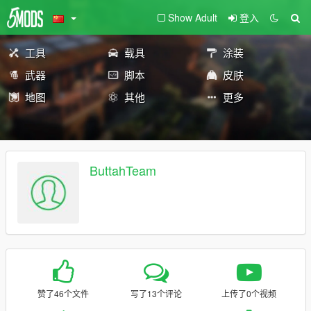
Show Adult
登入
工具
载具
涂装
武器
脚本
皮肤
地图
其他
更多
ButtahTeam
赞了46个文件
写了13个评论
上传了0个视频