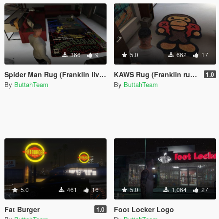
366
9
5.0
662
17
Spider Man Rug (Franklin living room rug replace)
KAWS Rug (Franklin rug replace)
1.0
By
ButtahTeam
By
ButtahTeam
5.0
461
16
5.0
1,064
27
Fat Burger
Foot Locker Logo
1.0