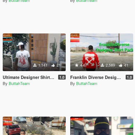
By
ButtahTeam
By
ButtahTeam
1,141
21
4.67
2,589
41
Ultimate Designer Shirt Pack for MP Male
Franklin Diverse Designer Pack #1
1.0
1.0
By
ButtahTeam
By
ButtahTeam