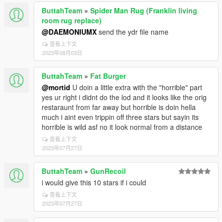
ButtahTeam
»
Spider Man Rug (Franklin living
room rug replace)
@DAEMONIUMX
send the ydr file name
查看上下文
2023年08月03日
ButtahTeam
»
Fat Burger
@mortid
U doin a little extra with the "horrible" part
yes ur right i didnt do the lod and it looks like the orig
restaraunt from far away but horrible is doin hella
much i aint even trippin off three stars but sayin its
horrible is wild asf no it look normal from a distance
查看上下文
2023年07月27日
ButtahTeam
»
GunRecoil
i would give this 10 stars if i could
查看上下文
2023年07月27日