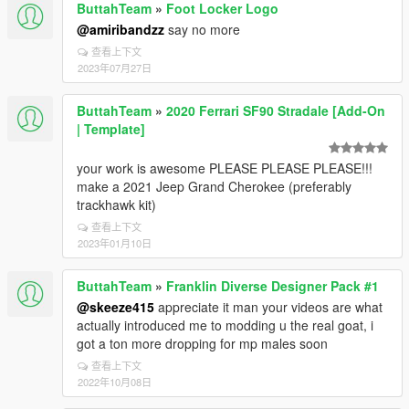
ButtahTeam
»
Foot Locker Logo
@amiribandzz
say no more
查看上下文
2023年07月27日
ButtahTeam
»
2020 Ferrari SF90 Stradale [Add-On
| Template]
your work is awesome PLEASE PLEASE PLEASE!!!
make a 2021 Jeep Grand Cherokee (preferably
trackhawk kit)
查看上下文
2023年01月10日
ButtahTeam
»
Franklin Diverse Designer Pack #1
@skeeze415
appreciate it man your videos are what
actually introduced me to modding u the real goat, i
got a ton more dropping for mp males soon
查看上下文
2022年10月08日