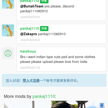
pankaj1110
作者
@ButtahTeam
yes please, discord-
pankaj1110#2910
2022年08月25日
pankaj1110
作者
@Zakspro
pankaj1110#2910
2022年08月25日
harshuuu
Bro i want indian type cute ped and some clothes
please please upload please love from india
2023年05月17日
加入对话！
登入
或
注册
一个帐号才能够发表评论。
More mods by
pankaj1110
: