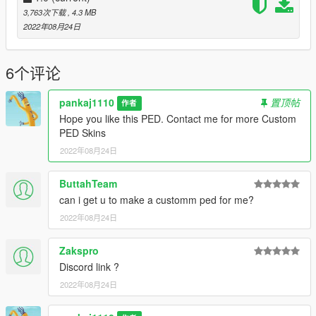
3,763次下载
, 4.3 MB
2022年08月24日
6个评论
pankaj1110
置顶帖
作者
Hope you like this PED. Contact me for more Custom
PED Skins
2022年08月24日
ButtahTeam
can i get u to make a customm ped for me?
2022年08月24日
Zakspro
Discord link ?
2022年08月24日