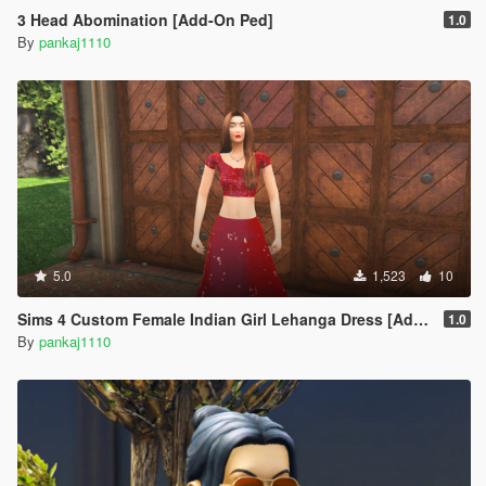
3 Head Abomination [Add-On Ped]
1.0
By
pankaj1110
5.0
1,523
10
Sims 4 Custom Female Indian Girl Lehanga Dress [Add-On Ped]
1.0
By
pankaj1110