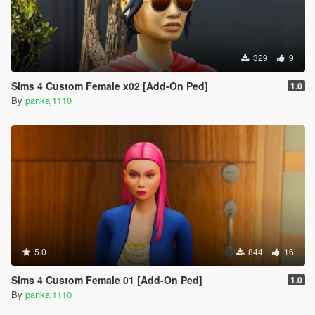
329
9
Sims 4 Custom Female x02 [Add-On Ped]
1.0
By
pankaj1110
5.0
844
16
Sims 4 Custom Female 01 [Add-On Ped]
1.0
By
pankaj1110