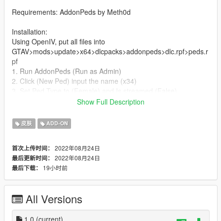
Requirements: AddonPeds by Meth0d
Installation:
Using OpenIV, put all files into
GTAV>mods>update>x64>dlcpacks>addonpeds>dlc.rpf>peds.r
pf
1. Run AddonPeds (Run as Admin)
2. Click (New Ped) input the name (x34)
3. Set Ped Type to (Female) and Is streamed (False)
4. press REBUILD.
Show Full Description
5. Done!
皮肤
ADD-ON
Credits:
2022年08月24日
首次上传时间：
> This model and textures are the property of Sims
2022年08月24日
最后更新时间：
>Model conversion by JamesL
19小时前
最后下载：
All Versions
1.0
(current)