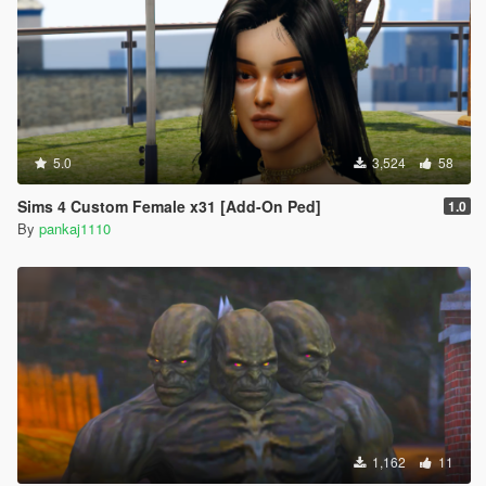
5.0
3,524
58
Sims 4 Custom Female x31 [Add-On Ped]
1.0
By
pankaj1110
1,162
11