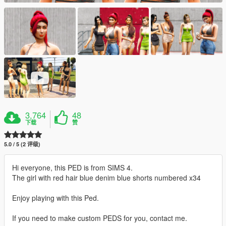
3,764
48
下载
赞
5.0 / 5 (2 评级)
Hi everyone, this PED is from SIMS 4.
The girl with red hair blue denim blue shorts numbered x34
Enjoy playing with this Ped.
If you need to make custom PEDS for you, contact me.