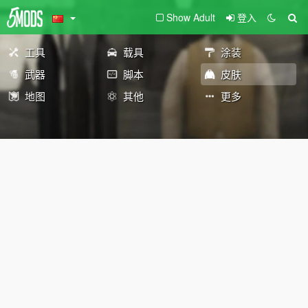
Show Adult
登入
工具
载具
涂装
武器
脚本
皮肤
地图
其他
更多