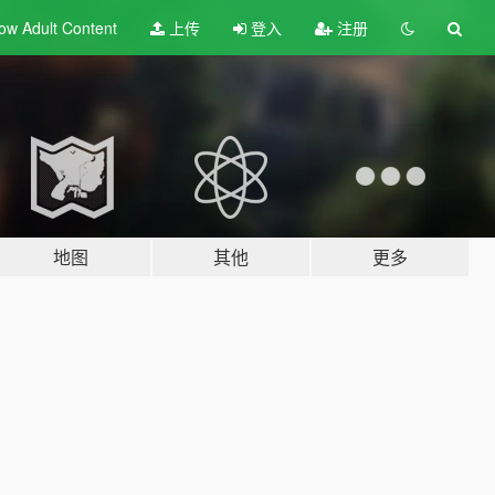
ow Adult
Content
上传
登入
注册
地图
其他
更多