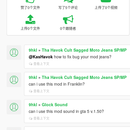
赞了0个文件
写了5个评论
上传了0个视频
上传0个文件
0个跟随者
9hkl
»
Tha Havok Cult Sagged Moto Jeans SP/MP
@KasHavok
how to fix bug your mod jeans?
查看上下文
9hkl
»
Tha Havok Cult Sagged Moto Jeans SP/MP
can i use this mod in Franklin?
查看上下文
9hkl
»
Glock Sound
can i use this mod sound in gta 5 v.1.50?
查看上下文