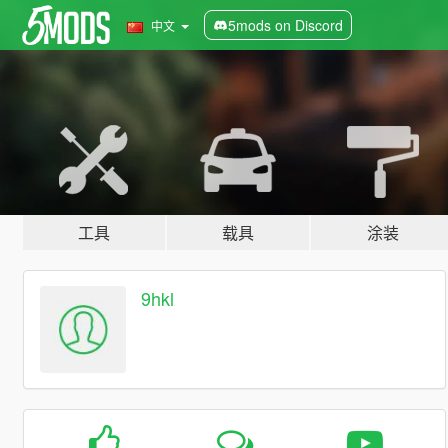
5mods on Discord
中文
工具
载具
涂装
9hkl