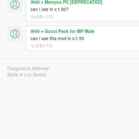
9hkl
»
Menyoo PC [DEPRECATED]
can i use in v.1.50?
查看上下文
9hkl
»
Gucci Pack for MP Male
can i use this mod in v.1.50
查看上下文
Designed in Alderney
Made in Los Santos