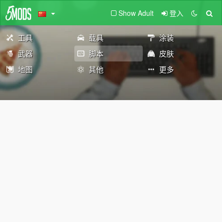
Show Adult
登入
工具
载具
涂装
武器
脚本
皮肤
地图
其他
更多