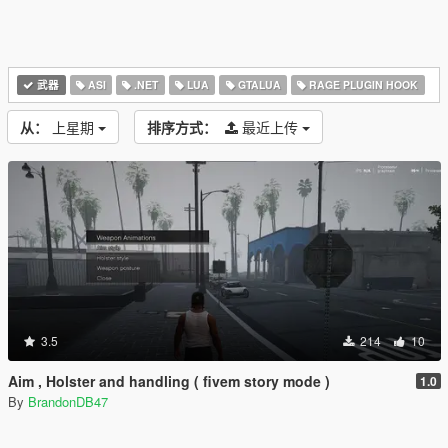
武器
ASI
.NET
LUA
GTALUA
RAGE PLUGIN HOOK
从：
上星期
排序方式：
最近上传
3.5
214
10
Aim , Holster and handling ( fivem story mode )
1.0
By
BrandonDB47