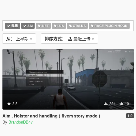
武器
ASI
.NET
LUA
GTALUA
RAGE PLUGIN HOOK
从：
上星期
排序方式：
最近上传
3.5
224
10
Aim , Holster and handling ( fivem story mode )
1.0
By
BrandonDB47