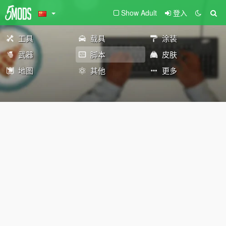
Show Adult
登入
工具
载具
涂装
武器
脚本
皮肤
地图
其他
更多