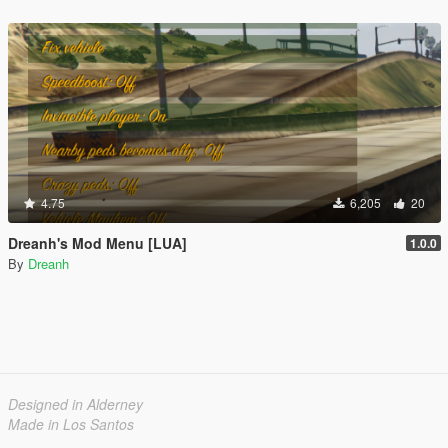
4.75
6,205
20
Dreanh's Mod Menu [LUA]
1.0.0
By
Dreanh
Designed in Alderney
Made in Los Santos