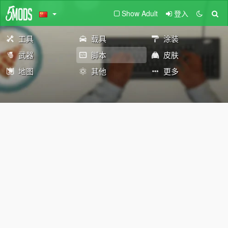
Show Adult
登入
工具
载具
涂装
武器
脚本
皮肤
地图
其他
更多