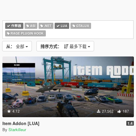
作弊器
ASI
.NET
LUA
GTALUA
RAGE PLUGIN HOOK
从：
全部
排序方式：
最多下载
4.12
27,562
187
Item Addon [LUA]
1.4
By
Starkilleur