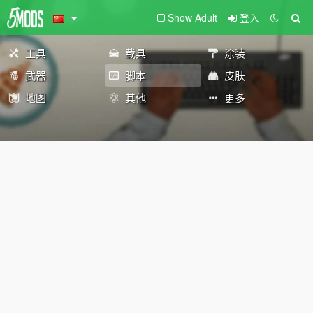
Show Adult
登入
工具
载具
涂装
武器
脚本
皮肤
地图
其他
更多