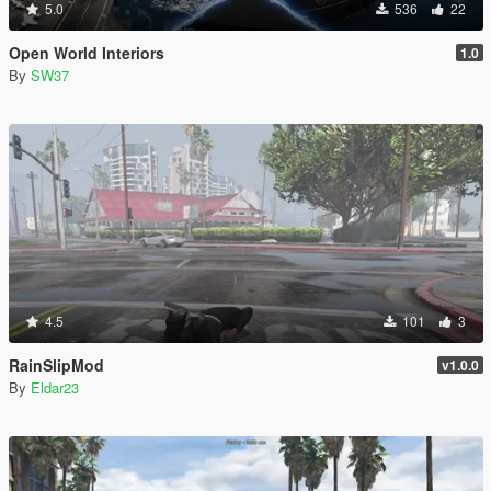
5.0
536
22
Open World Interiors
1.0
By
SW37
4.5
101
3
RainSlipMod
v1.0.0
By
Eldar23