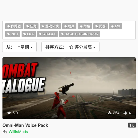
作弊器
任务
游戏环境
载具
角色
武器
ASI
.NET
LUA
GTALUA
RAGE PLUGIN HOOK
从：
上星期
排序方式：
评分最高
5.0
254
4
Omni-Man Voice Pack
1.0
By
WillisMods