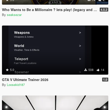
Who Wants to Be a Millionaire ? lets play! (legacy and enhanced)
4.5.2
By
seaksezar
5.0
508
14
GTA V Ultimate Trainer 2026
1.0
By
Loosekid187