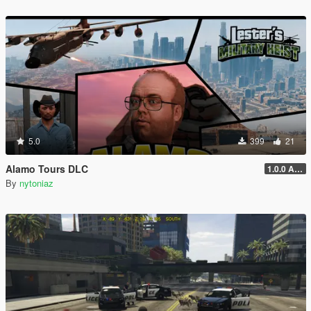
5.0
399
21
Alamo Tours DLC
1.0.0 Alpha
By
nytoniaz