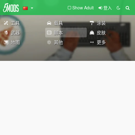
Show Adult
登入
工具
载具
涂装
武器
脚本
皮肤
地图
其他
更多