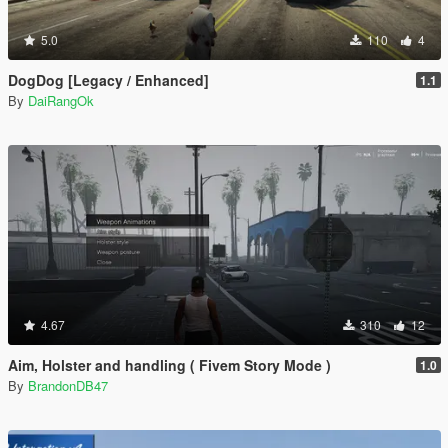
5.0
110
4
DogDog [Legacy / Enhanced]
1.1
By
DaiRangOk
4.67
310
12
Aim, Holster and handling ( Fivem Story Mode )
1.0
By
BrandonDB47