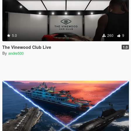
5.0
260
9
The Vinewood Club Live
1.0
By
andre500