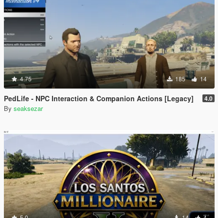
4.75
185
14
PedLife - NPC Interaction & Companion Actions [Legacy]
4.0
By
seaksezar
5.0
14
4