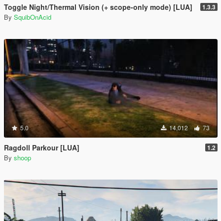
Toggle Night/Thermal Vision (+ scope-only mode) [LUA]
1.3.3
By
SquibOnAcid
5.0
14,012
73
Ragdoll Parkour [LUA]
1.2
By
shoop