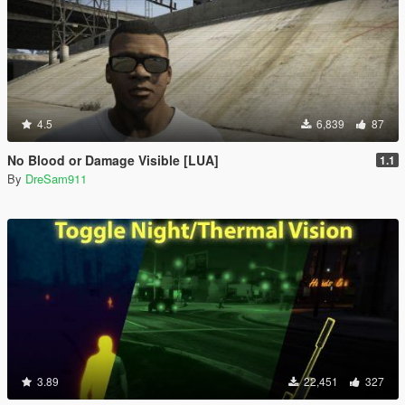
4.5
6,839
87
No Blood or Damage Visible [LUA]
1.1
By
DreSam911
3.89
22,451
327