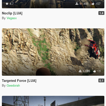
4.7
51,405
157
Noclip [LUA]
1.4
By
Vegasx
1,086
13
Targeted Force [LUA]
0.1
By
Geedorah