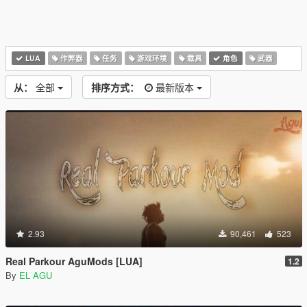
LUA
作弊器
任务
游戏环境
载具
角色
武器
从：
全部
排序方式：
最新版本
2.93
90,461
523
Real Parkour AguMods [LUA]
1.2
By
EL AGU