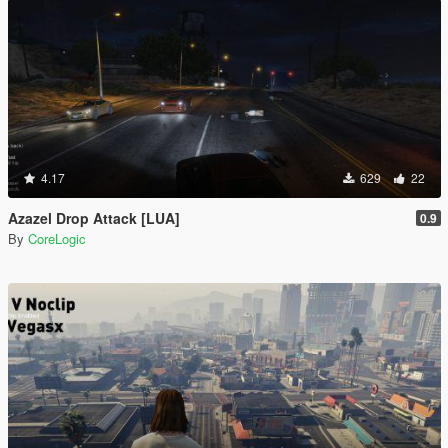
4.17
629
22
Azazel Drop Attack [LUA]
0.9
By
CoreLogic