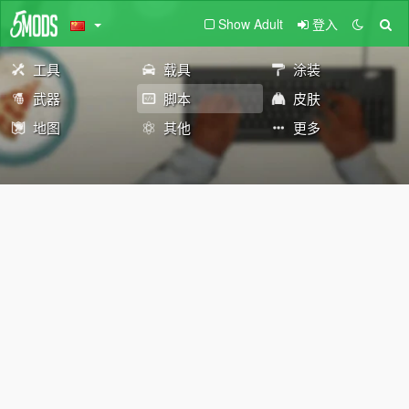
Show Adult
登入
工具
载具
涂装
武器
脚本
皮肤
地图
其他
更多