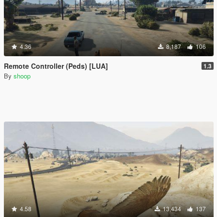
4.36
8,187
106
Remote Controller (Peds) [LUA]
1.3
By
shoop
4.58
13,434
137