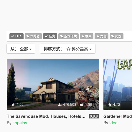
LUA
作弊器
任务
游戏环境
载具
角色
武器
从：
全部
排序方式：
评分最高
4.56
476,503
1,891
4.72
The Savehouse Mod: Houses, Hotels, Custom Savespots [LUA]
Gardener Mod
0.8.8
By
kopalov
By
Ideo