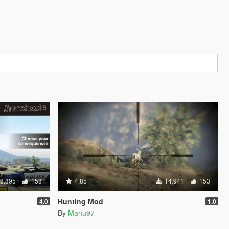
8,895
158
4.85
14,941
153
Hunting Mod
4.0
1.0
By
Manu97