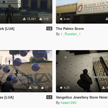
15,461
115
4.44
Rob [LUA]
The Paleto Score
1.5
By
1_Russian_1
786
17
4.25
4
se [LUA]
Vangelico Jewellery Store Heist
1.1
By
haws1290