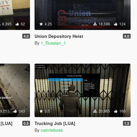
6,395
62
4.25
18,596
124
Union Depository Heist
4.0
4.0
By
1_Russian_1
3,253
343
3.5
20,965
160
 [LUA]
Trucking Job [LUA]
0.5
1.5
By
naimleboss