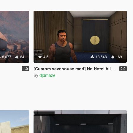
8,677
84
4.5
18,548
169
[Custom savehouse mod] No Hotel blips and New Interiors (Casino Update)
1.0
2.0
By
djdmaze