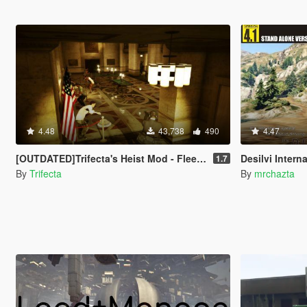
4.48
43,738
490
4.47
[OUTDATED]Trifecta's Heist Mod - Fleeca Update [LUA]
Desilvi Internatio
1.7
By
Trifecta
By
mrchazta