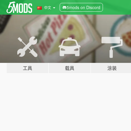
5mods on Discord
中文
工具
载具
涂装