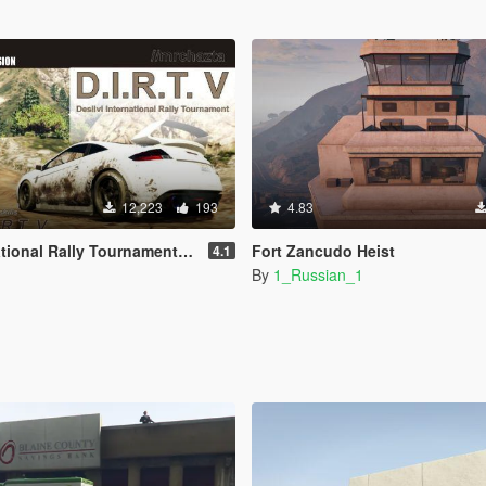
12,223
193
4.83
nal Rally Tournament [D.I.R.T.]
Fort Zancudo Heist
4.1
By
1_Russian_1