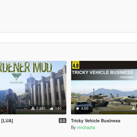
5,861
140
4.65
 [LUA]
Tricky Vehicle Business
0.5
By
mrchazta