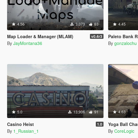
4.56
3,073
63
4.45
Map Loader & Manager (MLAM)
Paleto Bank 
v0.4r3
By
JayMontana36
By
gonzalochu
5.0
13,906
91
4.63
Casino Heist
Yoga Ball Cha
1.0
By
1_Russian_1
By
CoreLogic