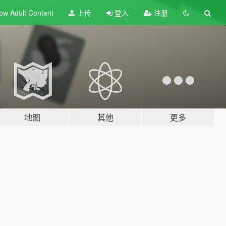
ow Adult
Content
上传
登入
注册
地图
其他
更多