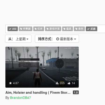
ASI
作弊器
任务
游戏环境
载具
角色
武器
从：
上星期
排序方式：
最新版本
4.67
355
14
Aim, Holster and handling ( Fivem Story Mode )
1.0
By
BrandonDB47