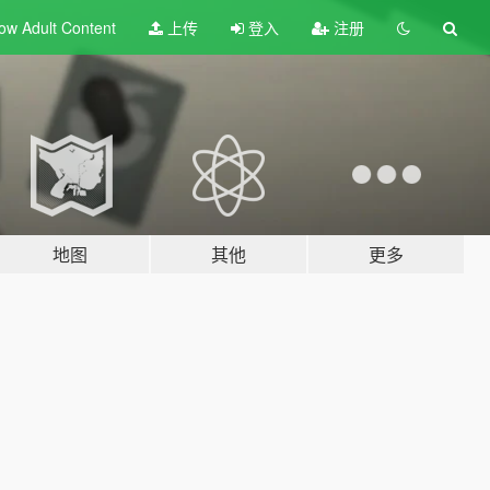
ow Adult
Content
上传
登入
注册
地图
其他
更多