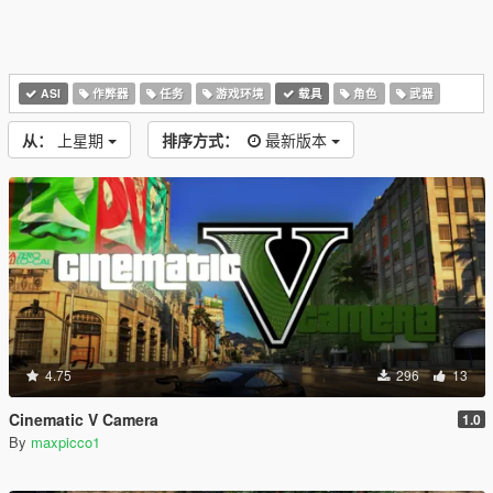
ASI
作弊器
任务
游戏环境
载具
角色
武器
从：
上星期
排序方式：
最新版本
4.75
296
13
Cinematic V Camera
1.0
By
maxpicco1