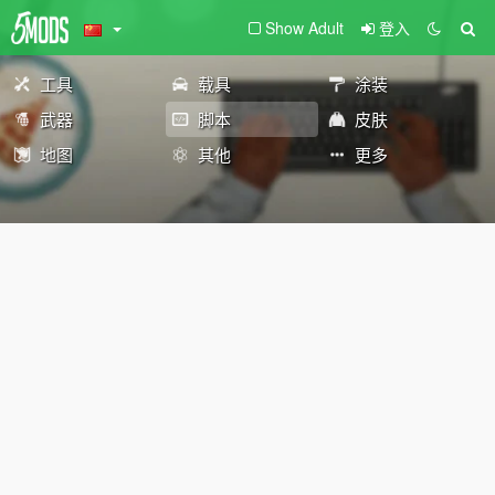
Show Adult
登入
工具
载具
涂装
武器
脚本
皮肤
地图
其他
更多