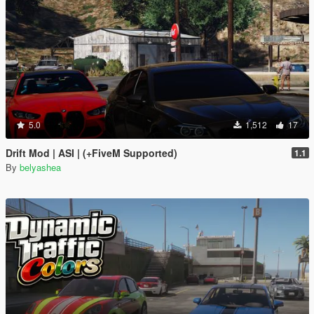
5.0
1,512
17
Drift Mod | ASI | (+FiveM Supported)
1.1
By
belyashea