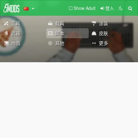
Show Adult
登入
工具
载具
涂装
武器
脚本
皮肤
地图
其他
更多