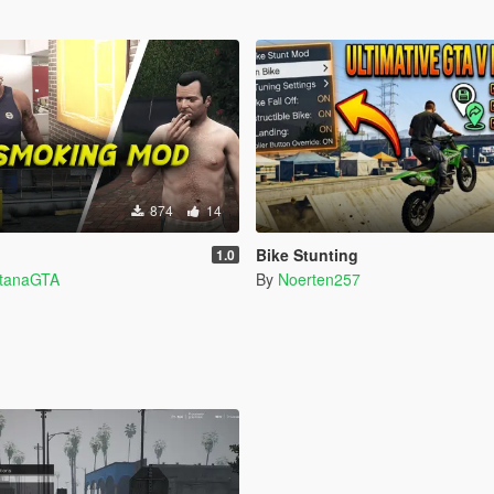
874
14
Bike Stunting
1.0
ntanaGTA
By
Noerten257