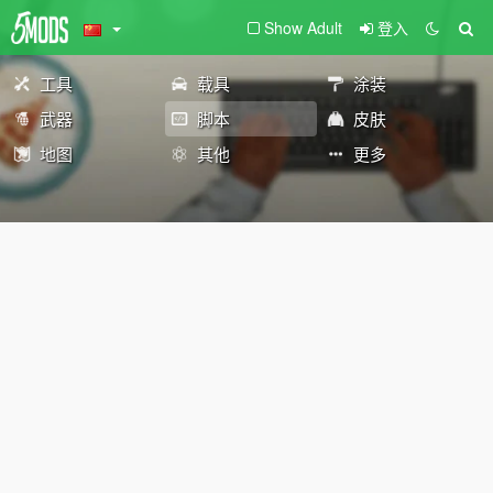
Show Adult
登入
工具
载具
涂装
武器
脚本
皮肤
地图
其他
更多