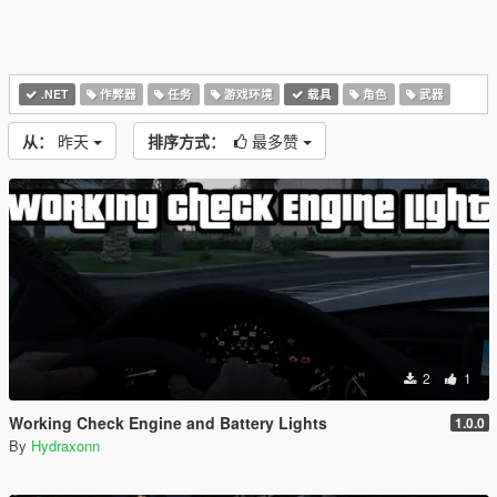
.NET
作弊器
任务
游戏环境
载具
角色
武器
从：
昨天
排序方式：
最多赞
2
1
Working Check Engine and Battery Lights
1.0.0
By
Hydraxonn