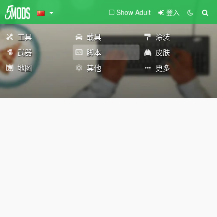
Show Adult
登入
工具
载具
涂装
武器
脚本
皮肤
地图
其他
更多