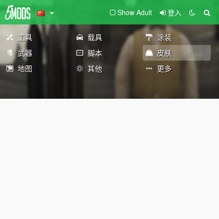
Show Adult
登入
工具
载具
涂装
武器
脚本
皮肤
地图
其他
更多