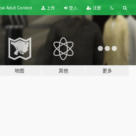
ow Adult
Content
上传
登入
注册
地图
其他
更多