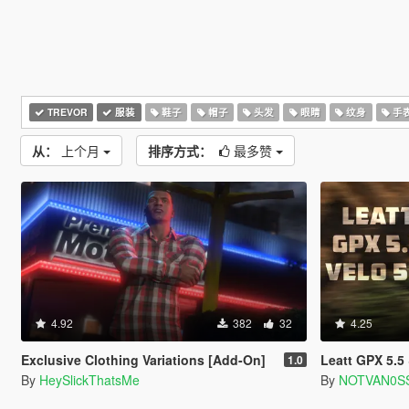
TREVOR
服装
鞋子
帽子
头发
眼睛
纹身
手
从：
上个月
排序方式：
最多赞
4.92
382
32
4.25
Exclusive Clothing Variations [Add-On]
Leatt GPX 5.5 &
1.0
By
HeySlickThatsMe
By
NOTVAN0S