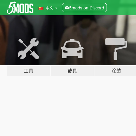
5mods on Discord
中文
工具
载具
涂装