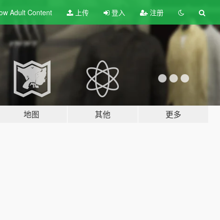
ow Adult
Content
上传
登入
注册
地图
其他
更多