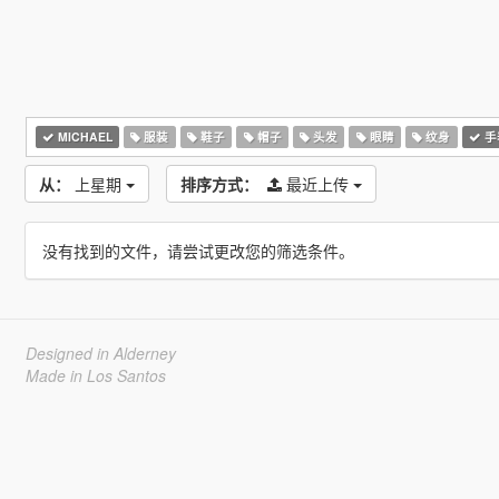
MICHAEL
服装
鞋子
帽子
头发
眼睛
纹身
手
从：
上星期
排序方式：
最近上传
没有找到的文件，请尝试更改您的筛选条件。
Designed in Alderney
Made in Los Santos