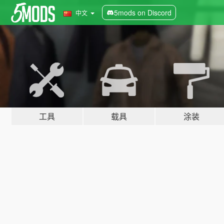
5mods on Discord
中文
工具
载具
涂装