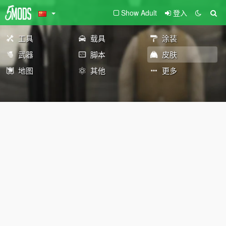
Show Adult
登入
工具
载具
涂装
武器
脚本
皮肤
地图
其他
更多