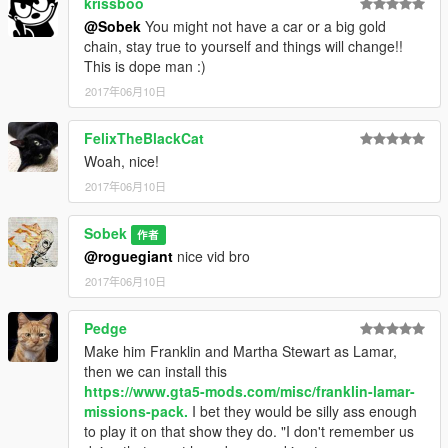
krissboo
@Sobek
You might not have a car or a big gold
chain, stay true to yourself and things will change!!
This is dope man :)
2017年06月10日
FelixTheBlackCat
Woah, nice!
2017年06月10日
Sobek
作者
@roguegiant
nice vid bro
2017年06月10日
Pedge
Make him Franklin and Martha Stewart as Lamar,
then we can install this
https://www.gta5-mods.com/misc/franklin-lamar-
missions-pack.
I bet they would be silly ass enough
to play it on that show they do. "I don't remember us