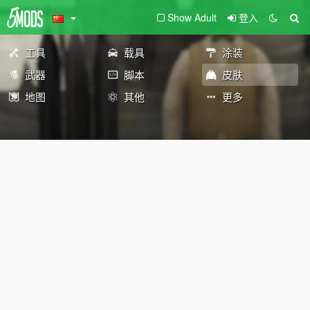
Show Adult
登入
工具
载具
涂装
武器
脚本
皮肤
地图
其他
更多