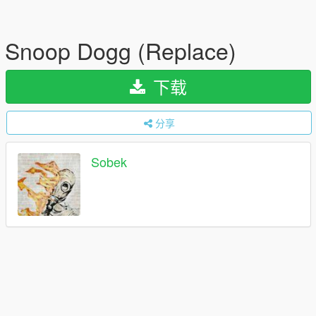
Snoop Dogg (Replace)
下载
分享
Sobek