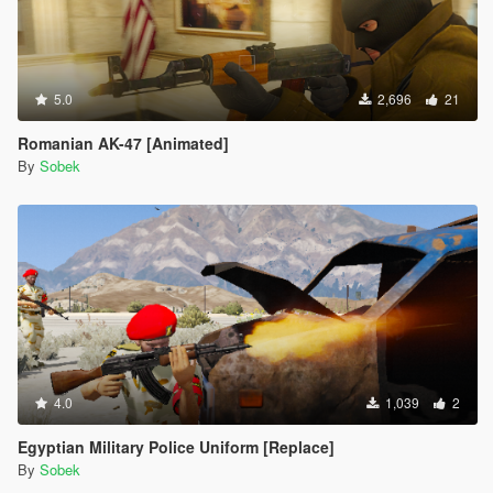
5.0
2,696
21
Romanian AK-47 [Animated]
By
Sobek
4.0
1,039
2
Egyptian Military Police Uniform [Replace]
By
Sobek