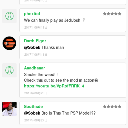
2017年06月10日
phexitol
We can finally play as JediJosh :P
2017年06月11日
Darth Elgor
@Sobek
Thanks man
2017年06月11日
Aaadhaaar
Smoke the weed!!!
Check this out to see the mod in action😁
https://youtu.be/VpRpfFRRK_4
2017年06月23日
Southsde
@Sobek
Bro Is This The PSP Modell??
2017年08月27日