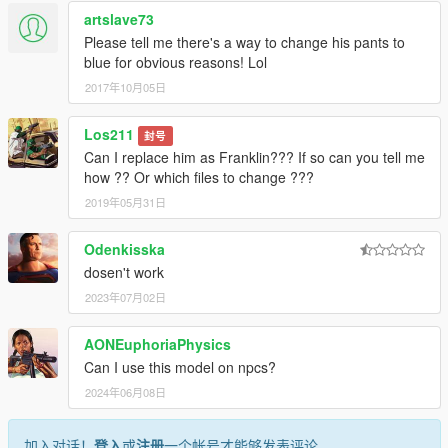
artslave73
Please tell me there's a way to change his pants to
blue for obvious reasons! Lol
2017年10月05日
Los211
封号
Can I replace him as Franklin??? If so can you tell me
how ?? Or which files to change ???
2019年05月31日
Odenkisska
dosen't work
2023年07月02日
AONEuphoriaPhysics
Can I use this model on npcs?
2024年06月08日
加入对话！
登入
或
注册
一个帐号才能够发表评论。