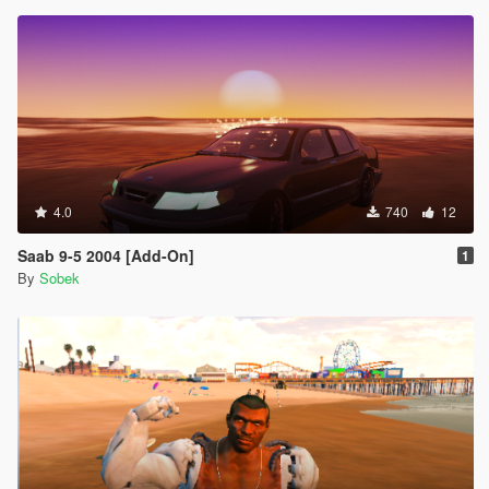
4.0
740
12
Saab 9-5 2004 [Add-On]
1
By
Sobek