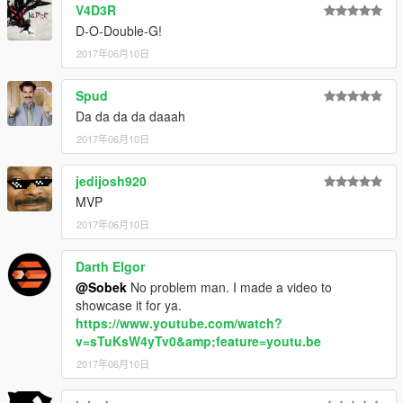
V4D3R
D-O-Double-G!
2017年06月10日
Spud
Da da da da daaah
2017年06月10日
jedijosh920
MVP
2017年06月10日
Darth Elgor
@Sobek
No problem man. I made a video to
showcase it for ya.
https://www.youtube.com/watch?
v=sTuKsW4yTv0&amp;feature=youtu.be
2017年06月10日