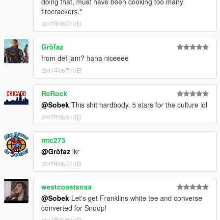
doing that, must have been cooking too many
firecrackers."
2017年06月10日
Gröfaz
from def jam? haha niceeee
2017年06月10日
ReRock
@Sobek
This shit hardbody. 5 stars for the culture lol
2017年06月10日
rmc273
@Gröfaz
ikr
2017年06月10日
westcoastsosa
@Sobek
Let's get Franklins white tee and converse
converted for Snoop!