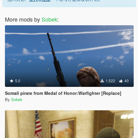
More mods by
Sobek
:
5.0
1,522
40
Somali pirate from Medal of Honor:Warfighter [Replace]
By
Sobek