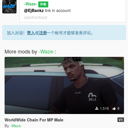
-Waze-
作者
@EjBankz
link in account
2023年05月06日
加入对话！
登入
或
注册
一个帐号才能够发表评论。
More mods by
-Waze-
:
1,516
8
WorldWide Chain For MP Male
V1
By
-Waze-