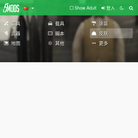
Show Adult
登入
工具
载具
涂装
武器
脚本
皮肤
地图
其他
更多