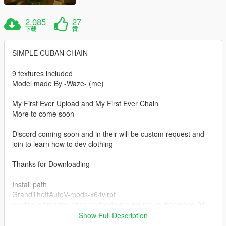
2,085
27
下载
赞
SIMPLE CUBAN CHAIN
9 textures included
Model made By -Waze- (me)
My First Ever Upload and My First Ever Chain
More to come soon
Discord coming soon and in their will be custom request and
join to learn how to dev clothing
Thanks for Downloading
Install path
GrandTheftAutoV-mods-x64v.rpf
models-cdimages-streamedpeds-mp.rpf-mp-m-freemode-01
Show Full Description
RUN OPENIV