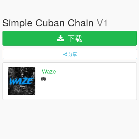
Simple Cuban Chain
V1
下载
分享
-Waze-