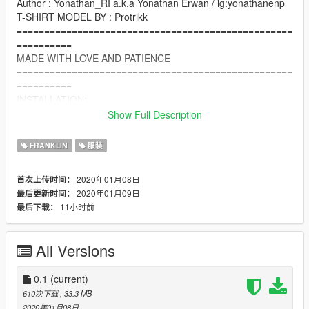
Author : Yonathan_RI a.k.a Yonathan Erwan / ig:yonathanenp
T-SHIRT MODEL BY : Protrikk
==================================================
==========
MADE WITH LOVE AND PATIENCE
==================================================
==========
INSTALLATION:
Mods > x64v > models > cdimages > streamedpeds_players >
Show Full Description
player_one(Franklin = Recommend)
Replace to uppr_diff_0??_?_uni.ytd
FRANKLIN
服装
==================================================
==========
2020年01月08日
首次上传时间：
2020年01月09日
最后更新时间：
11小时前
最后下载：
All Versions
0.1
(current)
610次下载
, 33.3 MB
2020年01月08日