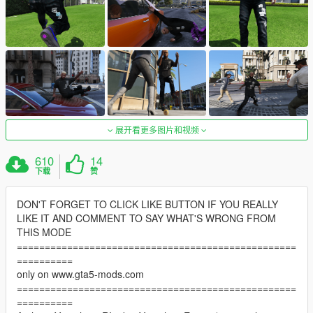
展开看更多图片和视频
610
14
下载
赞
DON'T FORGET TO CLICK LIKE BUTTON IF YOU REALLY
LIKE IT AND COMMENT TO SAY WHAT'S WRONG FROM
THIS MODE
==================================================
==========
only on www.gta5-mods.com
==================================================
==========