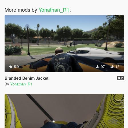
More mods by
Yonathan_R1
:
5.0
971
13
Branded Denim Jacket
0.2
By
Yonathan_R1