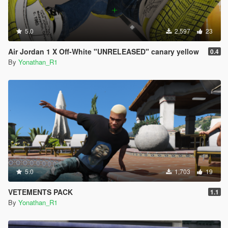
5.0
2,597
23
Air Jordan 1 X Off-White "UNRELEASED" canary yellow
0.4
By
Yonathan_R1
5.0
1,703
19
VETEMENTS PACK
1.1
By
Yonathan_R1