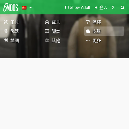
Show Adult
登入
工具
载具
涂装
武器
脚本
皮肤
地图
其他
更多