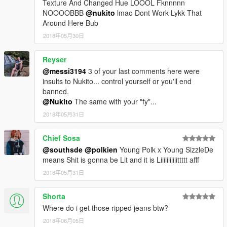
Texture And Changed Hue LOOOL Fknnnnn
NOOOOBBB
@nukito
lmao Dont Work Lykk That
Around Here Bub
2018年05月30日
Reyser
@messi3194
3 of your last comments here were
insults to Nukito... control yourself or you'll end
banned.
@Nukito
The same with your "fy"...
2018年05月31日
Chief Sosa
@southsde
@polkien
Young Polk x Young SizzleDe
means Shit is gonna be Lit and it is Liiiiiiiiiiittttt afff
2018年05月31日
Shorta
Where do i get those ripped jeans btw?
2018年06月05日