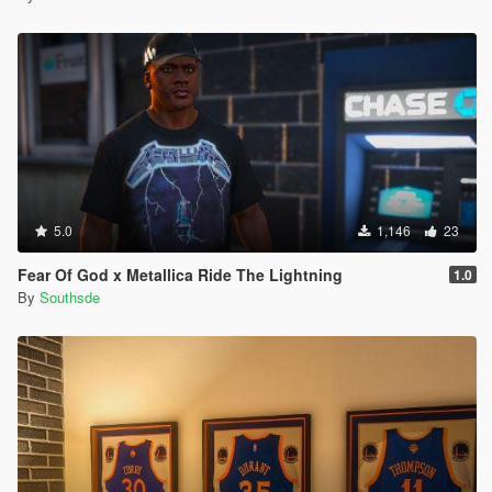
5.0
1,146
23
Fear Of God x Metallica Ride The Lightning
1.0
By
Southsde