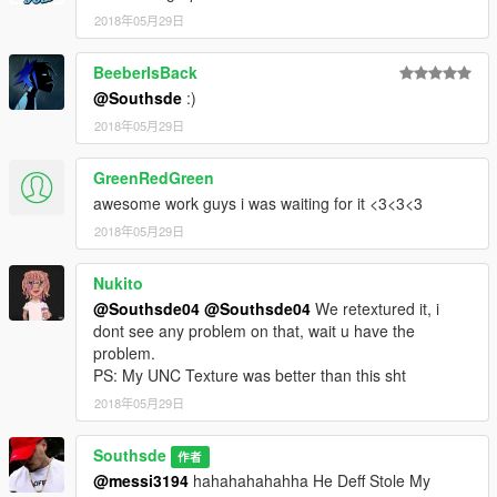
2018年05月29日
BeeberIsBack
@Southsde
:)
2018年05月29日
GreenRedGreen
awesome work guys i was waiting for it <3<3<3
2018年05月29日
Nukito
@Southsde04
@Southsde04
We retextured it, i
dont see any problem on that, wait u have the
problem.
PS: My UNC Texture was better than this sht
2018年05月29日
Southsde
作者
@messi3194
hahahahahahha He Deff Stole My