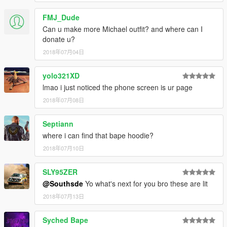
FMJ_Dude
Can u make more Michael outfit? and where can I
donate u?
2018年07月04日
yolo321XD
lmao i just noticed the phone screen is ur page
2018年07月08日
Septiann
where i can find that bape hoodie?
2018年07月10日
SLY95ZER
@Southsde
Yo what's next for you bro these are lit
2018年07月13日
Syched Bape