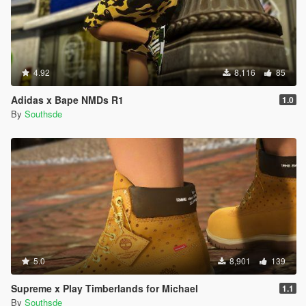
4.92
8,116
85
Adidas x Bape NMDs R1
1.0
By
Southsde
5.0
8,901
139
Supreme x Play Timberlands for Michael
1.1
By
Southsde