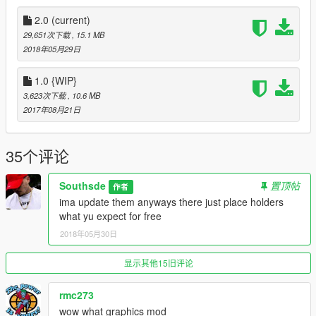
Read About The New "OFF WHITE x AIR JORDAN 1"
2.0
(current)
29,651次下载
, 15.1 MB
[Another Callab With Yvng
Polk
]
2018年05月29日
Thanks To
@Siubole2
For Jeans Model
1.0 {WIP}
3,623次下载
, 10.6 MB
--------------------------------------------------------------------------------
2017年08月21日
-------------------
DO NOT REUPLOAD MY MODS OR EDIT AND REUPLOAD
MY TEXTURES!!!
35个评论
Southsde
置顶帖
作者
ima update them anyways there just place holders
what yu expect for free
2018年05月30日
显示其他15旧评论
rmc273
wow what graphics mod