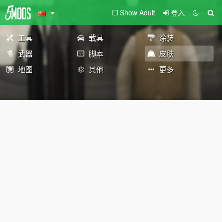
Show Adult
登入
工具
载具
涂装
武器
脚本
皮肤
地图
其他
更多