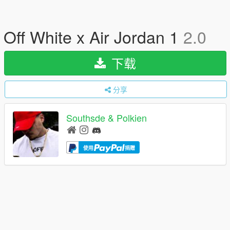
Off White x Air Jordan 1
2.0
下载
分享
Southsde & Polkien
使用
捐赠