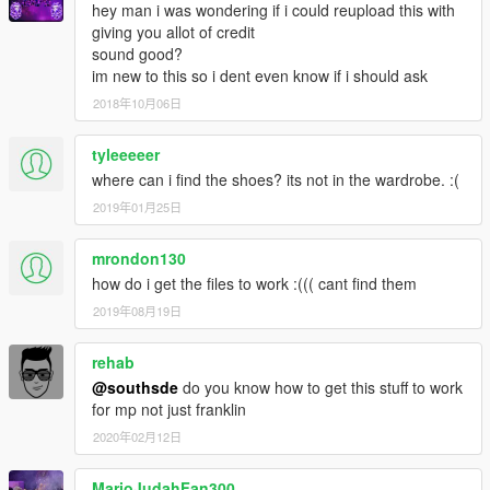
hey man i was wondering if i could reupload this with
giving you allot of credit
sound good?
im new to this so i dent even know if i should ask
2018年10月06日
tyleeeeer
where can i find the shoes? its not in the wardrobe. :(
2019年01月25日
mrondon130
how do i get the files to work :((( cant find them
2019年08月19日
rehab
@southsde
do you know how to get this stuff to work
for mp not just franklin
2020年02月12日
MarioJudahFan300