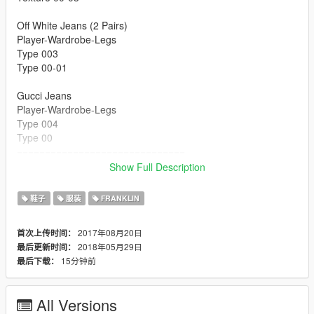
Off White Jeans (2 Pairs)
Player-Wardrobe-Legs
Type 003
Type 00-01
Gucci Jeans
Player-Wardrobe-Legs
Type 004
Type 00
==============================
- HD
Show Full Description
- Normal & Spec Maps (Custom Model Included)
- Off White Jeans
鞋子
服装
FRANKLIN
- Gucci Jeans
2017年08月20日
首次上传时间：
**UPDATE**
2018年05月29日
最后更新时间：
Added 2 More Color Ways
15分钟前
最后下载：
- UNC
- White/White
All Versions
**OFF WHITE MODELS COMING SOON**