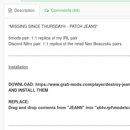
Description
Comments (69)
"MISSING SINCE THURSDAY® - PATCH JEANS"
5mods pair: 1:1 replica of my IRL pair
Discord Nitro pair: 1:1 replica of the retail Neo Bosozoku pairs
-----------------------------------------------------------------------------------
Installation
DOWNLOAD: https://www.gta5-mods.com/player/destroy-jea
AND INSTALL THEM
REPLACE:
Drag and drop contents from "JEANS" into "x64v.rpf\models
-----------------------------------------------------------------------------------