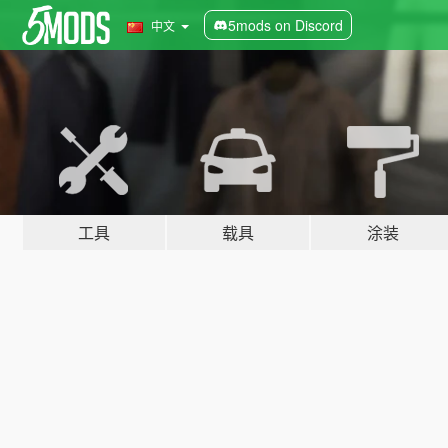
5mods on Discord
中文
工具
载具
涂装