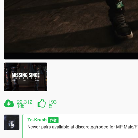
22,312
193
下载
赞
Ze-Krush
作者
Newer pairs available at discord.gg/rodeo for MP Male/