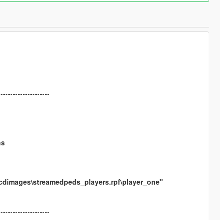
---------------------
ns
\cdimages\streamedpeds_players.rpf\player_one"
---------------------