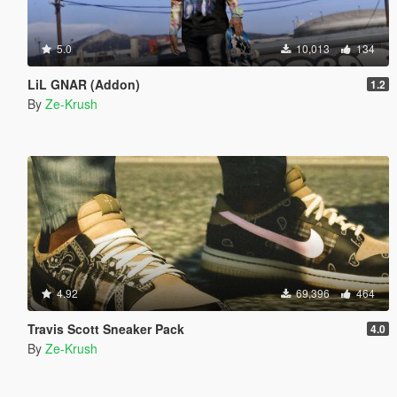
5.0
10,013
134
LiL GNAR (Addon)
1.2
By
Ze-Krush
4.92
69,396
464
Travis Scott Sneaker Pack
4.0
By
Ze-Krush