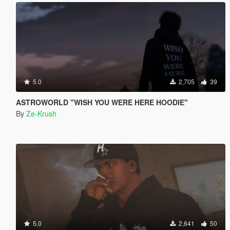
5.0
2,705
39
ASTROWORLD "WISH YOU WERE HERE HOODIE"
By
Ze-Krush
5.0
2,641
50