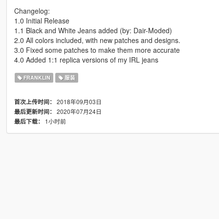
Changelog:
1.0 Initial Release
1.1 Black and White Jeans added (by: Dair-Moded)
2.0 All colors included, with new patches and designs.
3.0 Fixed some patches to make them more accurate
4.0 Added 1:1 replica versions of my IRL jeans
FRANKLIN
服装
2018年09月03日
首次上传时间：
2020年07月24日
最后更新时间：
1小时前
最后下载：