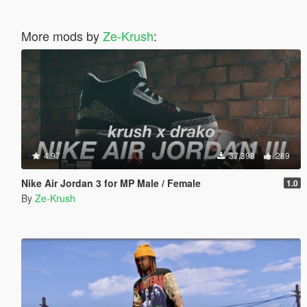
More mods by
Ze-Krush
:
4.97
37,398
289
Nike Air Jordan 3 for MP Male / Female
1.0
By
Ze-Krush