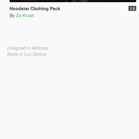
Hoodstar Clothing Pack
1.0
By
Ze-Krush
Designed in Alderney
Made in Los Santos