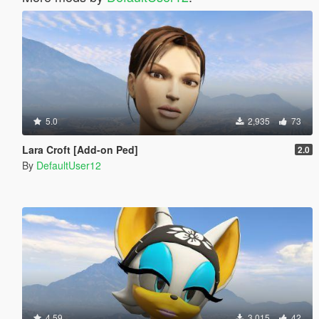
5.0
2,935
73
Lara Croft [Add-on Ped]
2.0
By
DefaultUser12
4.59
3,015
42