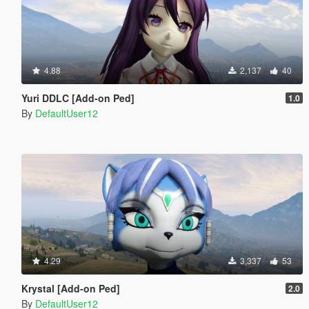
4.88
2,137
40
Yuri DDLC [Add-on Ped]
1.0
By
DefaultUser12
4.29
3,337
53
Krystal [Add-on Ped]
2.0
By
DefaultUser12