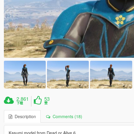
2,861
53
下载
赞
Description
Comments (18)
Kasumi model from Dead or Alive 6.