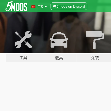
5mods on Discord
中文
工具
载具
涂装