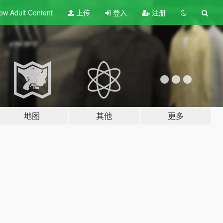
ow Adult
Content
上传
登入
注册
地图
其他
更多