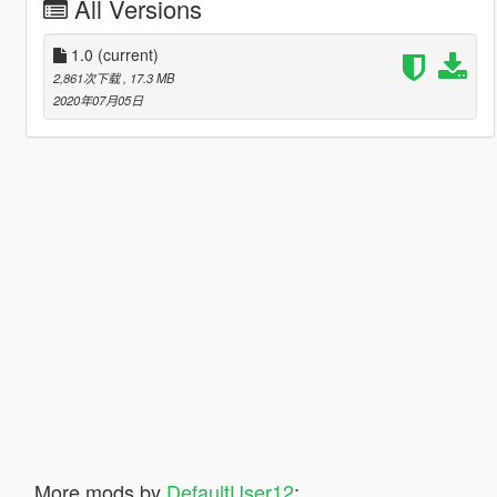
All Versions
1.0
(current)
2,861次下载
, 17.3 MB
2020年07月05日
More mods by
DefaultUser12
: