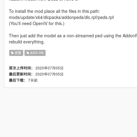
To install the mod place all the files in this path:
mods/update/x64/dlcpacks/addonpeds/dlc.rpf/peds.rpf
(You'll need OpenIV for this.)
Then just add the model as a non-streamed ped using the AddonP
rebuild everything.
皮肤
ADD-ON
2020年07月05日
首次上传时间：
2020年07月05日
最后更新时间：
7天前
最后下载：