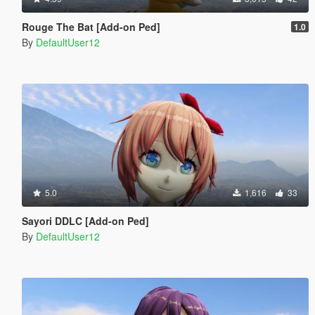
Rouge The Bat [Add-on Ped]
1.0
By
DefaultUser12
5.0
1,616
33
Sayori DDLC [Add-on Ped]
By
DefaultUser12