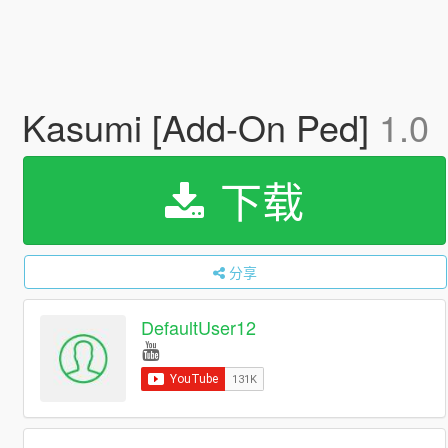
Kasumi [Add-On Ped]
1.0
下载
分享
DefaultUser12