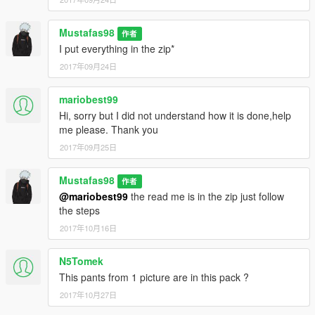
Mustafas98
作者
I put everything in the zip*
2017年09月24日
mariobest99
Hi, sorry but I did not understand how it is done,help
me please. Thank you
2017年09月25日
Mustafas98
作者
@mariobest99
the read me is in the zip just follow
the steps
2017年10月16日
N5Tomek
This pants from 1 picture are in this pack ?
2017年10月27日