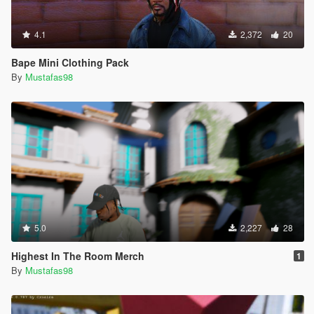
4.1
2,372
20
Bape Mini Clothing Pack
By
Mustafas98
5.0
2,227
28
Highest In The Room Merch
1
By
Mustafas98