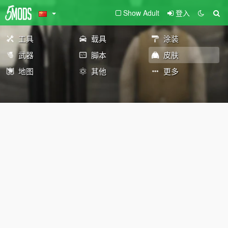
Show Adult
登入
工具
载具
涂装
武器
脚本
皮肤
地图
其他
更多