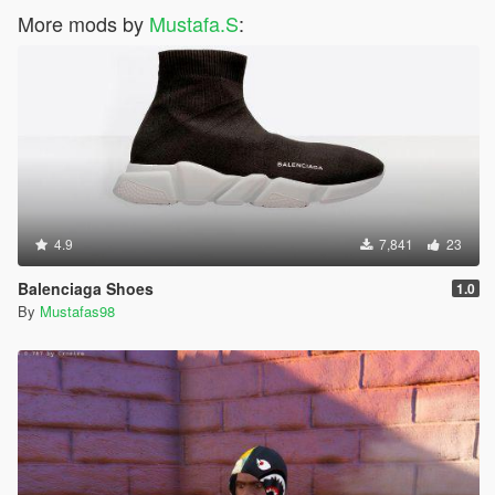
More mods by
Mustafa.S
:
4.9
7,841
23
Balenciaga Shoes
1.0
By
Mustafas98