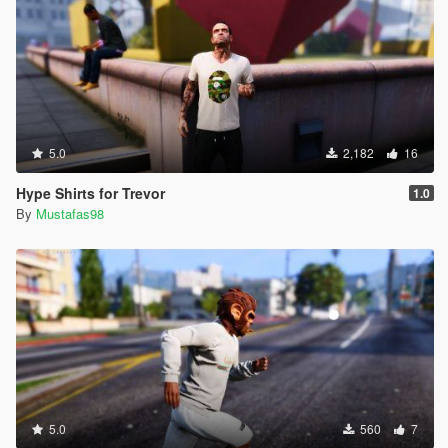
5.0
2,182
16
Hype Shirts for Trevor
1.0
By
Mustafas98
5.0
560
7