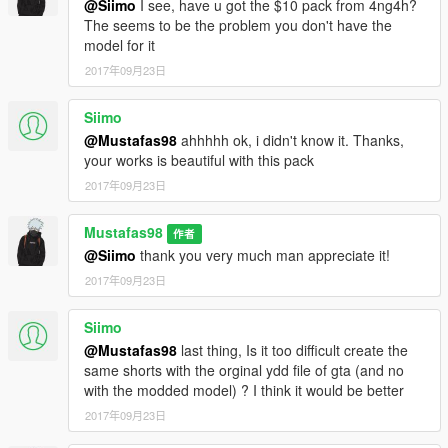
@Siimo
I see, have u got the $10 pack from 4ng4h?
The seems to be the problem you don't have the
model for it
2017年09月23日
Siimo
@Mustafas98
ahhhhh ok, i didn't know it. Thanks,
your works is beautiful with this pack
2017年09月23日
Mustafas98
作者
@Siimo
thank you very much man appreciate it!
2017年09月23日
Siimo
@Mustafas98
last thing, Is it too difficult create the
same shorts with the orginal ydd file of gta (and no
with the modded model) ? I think it would be better
2017年09月23日