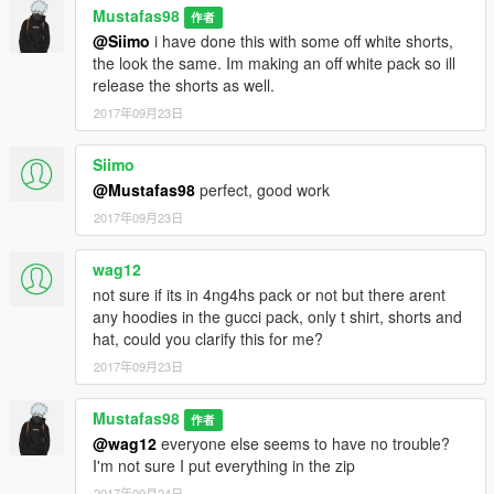
Mustafas98
作者
@Siimo
i have done this with some off white shorts,
the look the same. Im making an off white pack so ill
release the shorts as well.
2017年09月23日
Siimo
@Mustafas98
perfect, good work
2017年09月23日
wag12
not sure if its in 4ng4hs pack or not but there arent
any hoodies in the gucci pack, only t shirt, shorts and
hat, could you clarify this for me?
2017年09月23日
Mustafas98
作者
@wag12
everyone else seems to have no trouble?
I'm not sure I put everything in the zip
2017年09月24日