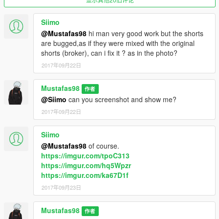
Siimo
@Mustafas98
hi man very good work but the shorts
are bugged,as if they were mixed with the original
shorts (broker), can i fix it ? as in the photo?
2017年09月22日
Mustafas98
作者
@Siimo
can you screenshot and show me?
2017年09月22日
Siimo
@Mustafas98
of course.
https://imgur.com/tpoC313
https://imgur.com/hq5Wpzr
https://imgur.com/ka67D1f
2017年09月23日
Mustafas98
作者