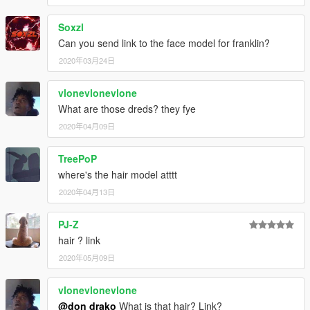
Soxzl
Can you send link to the face model for franklin?
2020年03月24日
vlonevlonevlone
What are those dreds? they fye
2020年04月09日
TreePoP
where's the hair model atttt
2020年04月13日
PJ-Z
hair ? link
2020年05月09日
vlonevlonevlone
@don drako
What is that hair? Link?