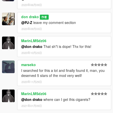
2020年06月09日
don drako
作者
@PJ-Z
leave my comment section
2020年09月03日
MarinLMSdz06
@don drako
That sh*t is dope! Thx for this!
2020年10月23日
marseko
I searched for this a lot and finally found it, man, you
deserved 5 stars of the mod very well!
2020年11月29日
MarinLMSdz06
@don drako
where can I get this cigarets?
2021年01月09日