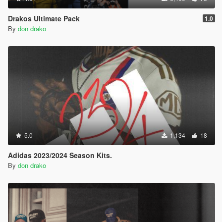
Drakos Ultimate Pack
1.0
By
don drako
5.0
1,134
18
Adidas 2023/2024 Season Kits.
By
don drako