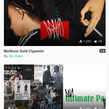
1,223
19
Marlboro Gold Cigarette
1.0
By
don drako
4.94
6,400
73