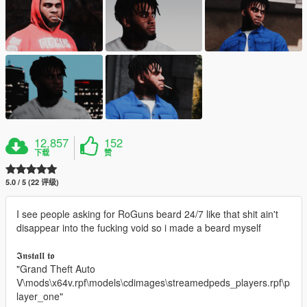
12,857
152
下载
赞
5.0 / 5 (22 评级)
I see people asking for RoGuns beard 24/7 like that shit ain't
disappear into the fucking void so i made a beard myself
𝕴𝖓𝖘𝖙𝖆𝖑𝖑 𝖙𝖔
"Grand Theft Auto
V\mods\x64v.rpf\models\cdimages\streamedpeds_players.rpf\p
layer_one"