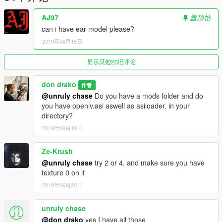
AJ97
置顶帖
can i have ear model please?
2019年06月15日
显示其他20旧评论
don drako
作者
@unruly chase
Do you have a mods folder and do
you have openiv.asi aswell as asiloader. in your
directory?
2019年06月19日
Ze-Krush
@unruly chase
try 2 or 4, and make sure you have
texture 0 on it
2019年06月20日
unruly chase
@don drako
yes I have all those