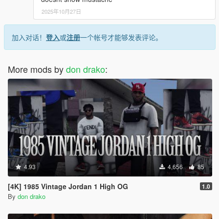
2025年10月27日
加入对话！
登入
或
注册
一个帐号才能够发表评论。
More mods by
don drako
:
4.93
4,656
85
[4K] 1985 Vintage Jordan 1 High OG
1.0
By
don drako