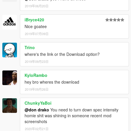
2019年06月20日
iBryce420
Nice goatee
2019年07月09日
Trino
where's the link or the Download option?
2019年09月23日
KyloRambo
hey bro wheres the download
2019年09月26日
ChunkyYaBoi
@don drako
You need to turn down spec intensity
homie shit was shining in someone recent mod
screenshots
2020年02月21日