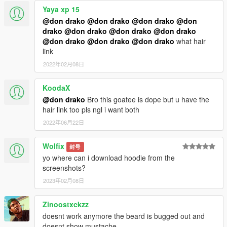
Yaya xp 15
@don drako
@don drako
@don drako
@don
drako
@don drako
@don drako
@don drako
@don drako
@don drako
@don drako
what hair
link
2022年02月08日
KoodaX
@don drako
Bro this goatee is dope but u have the
hair link too pls ngl i want both
2022年06月22日
Wolfix
封号
yo where can i download hoodie from the
screenshots?
2023年02月08日
Zinoostxckzz
doesnt work anymore the beard is bugged out and
doesnt show mustache