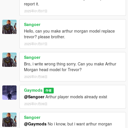
report it.
2025年01月07日
Sangoer
Hello, can you make arthur morgan model replace
trevor? please brother.
2025年01月07日
Sangoer
Bro, i write wrong thing sorry. Can you make Arthur
Morgan head model for Trevor?
2025年01月08日
Gaymods
作者
@Sangoer
Arthur player models already exist
2025年01月09日
Sangoer
@Gaymods
No i know, but i want arthur morgan