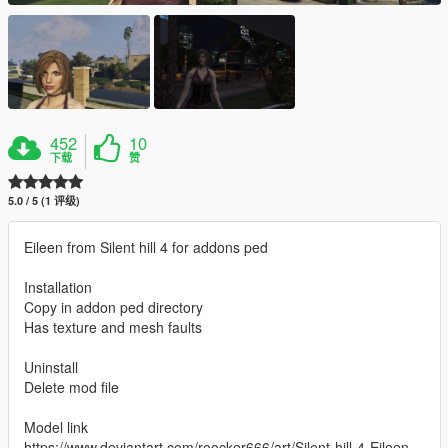
452
10
下载
赞
5.0 / 5 (1 评级)
Eileen from Silent hill 4 for addons ped
Installation
Copy in addon ped directory
Has texture and mesh faults
Uninstall
Delete mod file
Model link
https://www.deviantart.com/roocker666/art/Silent-hill-4-Eileen-