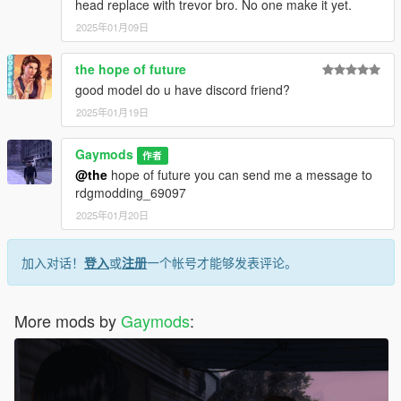
head replace with trevor bro. No one make it yet.
2025年01月09日
the hope of future
good model do u have discord friend?
2025年01月19日
Gaymods
作者
@the
hope of future you can send me a message to
rdgmodding_69097
2025年01月20日
加入对话！
登入
或
注册
一个帐号才能够发表评论。
More mods by
Gaymods
: