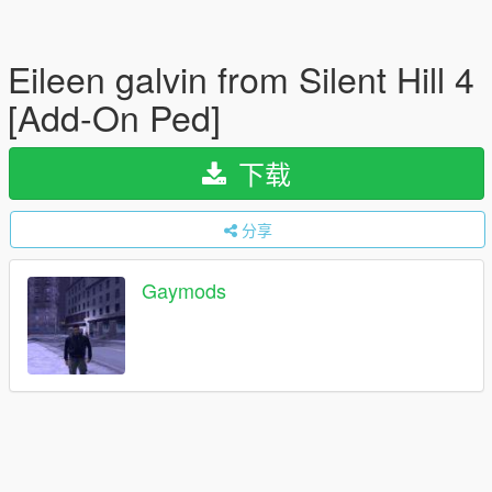
Eileen galvin from Silent Hill 4
[Add-On Ped]
下载
分享
Gaymods