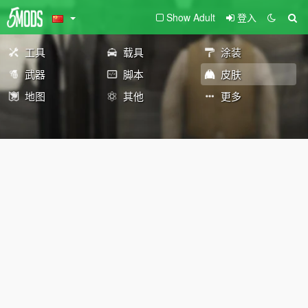
Show Adult
登入
工具
载具
涂装
武器
脚本
皮肤
地图
其他
更多