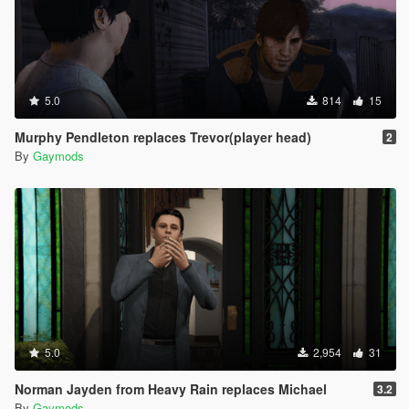
5.0
814
15
Murphy Pendleton replaces Trevor(player head)
2
By
Gaymods
5.0
2,954
31
Norman Jayden from Heavy Rain replaces Michael
3.2
By
Gaymods