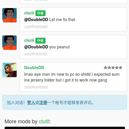
clutit
作者
@DoubleDD
Let me fix that
2023年09月08日
clutit
作者
@DoubleDD
you peanut
2023年09月08日
DoubleDD
lmao aye man im new to pc so shidd i expected sum
ina jersery folder but i got it to work now gang
2023年09月08日
加入对话！
登入
或
注册
一个帐号才能够发表评论。
More mods by
clutit
: