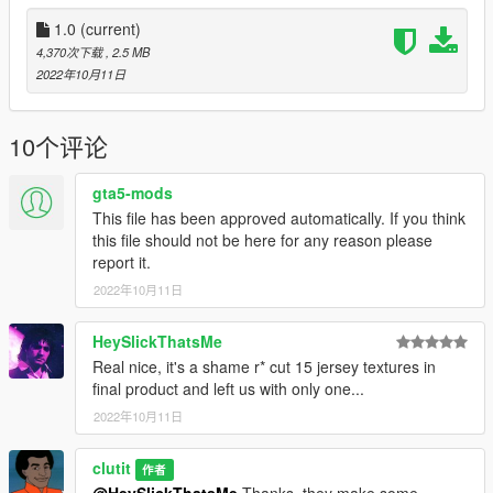
1.0
(current)
4,370次下载
, 2.5 MB
2022年10月11日
10个评论
gta5-mods
This file has been approved automatically. If you think
this file should not be here for any reason please
report it.
2022年10月11日
HeySlickThatsMe
Real nice, it's a shame r* cut 15 jersey textures in
final product and left us with only one...
2022年10月11日
clutit
作者
@HeySlickThatsMe
Thanks, they make some