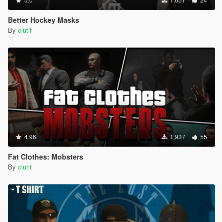
Better Hockey Masks
By
clutit
4.96
1,937
55
Fat Clothes: Mobsters
By
clutit