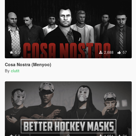
5.0
2,688
57
Cosa Nostra (Menyoo)
By
clutit
5.0
1,651
24