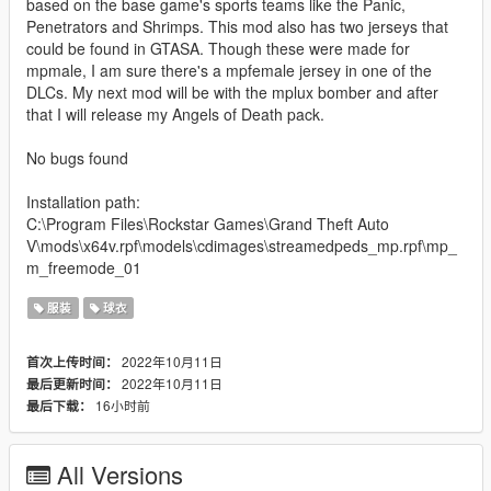
based on the base game's sports teams like the Panic,
Penetrators and Shrimps. This mod also has two jerseys that
could be found in GTASA. Though these were made for
mpmale, I am sure there's a mpfemale jersey in one of the
DLCs. My next mod will be with the mplux bomber and after
that I will release my Angels of Death pack.
No bugs found
Installation path:
C:\Program Files\Rockstar Games\Grand Theft Auto
V\mods\x64v.rpf\models\cdimages\streamedpeds_mp.rpf\mp_
m_freemode_01
服装
球衣
2022年10月11日
首次上传时间：
2022年10月11日
最后更新时间：
16小时前
最后下载：
All Versions