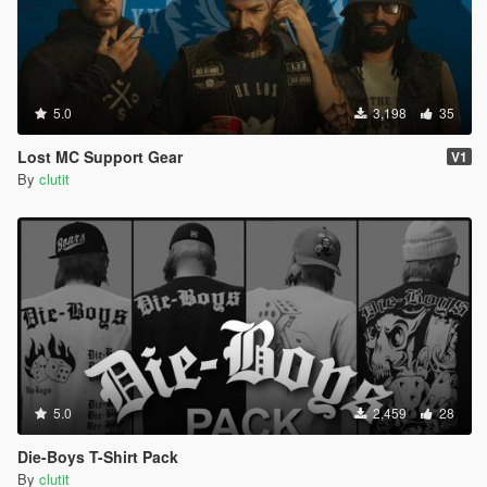
5.0
3,198
35
Lost MC Support Gear
V1
By
clutit
5.0
2,459
28
Die-Boys T-Shirt Pack
By
clutit