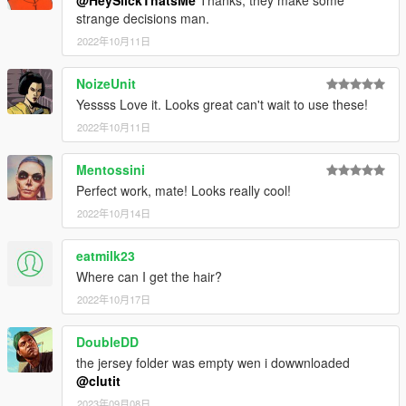
strange decisions man.
2022年10月11日
NoizeUnit
Yessss Love it. Looks great can't wait to use these!
2022年10月11日
Mentossini
Perfect work, mate! Looks really cool!
2022年10月14日
eatmilk23
Where can I get the hair?
2022年10月17日
DoubleDD
the jersey folder was empty wen i dowwnloaded
@clutit
2023年09月08日