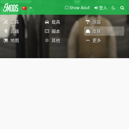
Show Adult
登入
工具
载具
涂装
武器
脚本
皮肤
地图
其他
更多