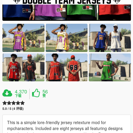
4,370
56
下载
赞
5.0 / 5 (4 评级)
This is a simple lore-friendly jersey retexture mod for
mpcharacters. Included are eight jerseys all featuring designs