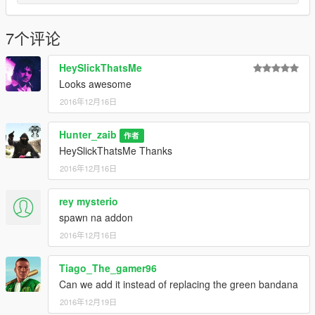
7个评论
HeySlickThatsMe
Looks awesome
2016年12月16日
Hunter_zaib
作者
HeySlickThatsMe Thanks
2016年12月16日
rey mysterio
spawn na addon
2016年12月16日
Tiago_The_gamer96
Can we add it instead of replacing the green bandana
2016年12月19日