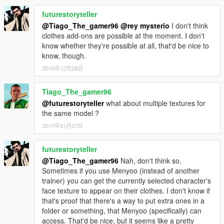
futurestoryteller
@Tiago_The_gamer96
@rey mysterio
I don't think
clothes add-ons are possible at the moment. I don't
know whether they're possible at all, that'd be nice to
know, though.
2016年12月28日
Tiago_The_gamer96
@futurestoryteller
what about multiple textures for
the same model ?
2017年01月07日
futurestoryteller
@Tiago_The_gamer96
Nah, don't think so.
Sometimes if you use Menyoo (instead of another
trainer) you can get the currently selected character's
face texture to appear on their clothes. I don't know if
that's proof that there's a way to put extra ones in a
folder or something, that Menyoo (specifically) can
access. That'd be nice, but it seems like a pretty