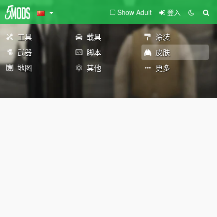
Show Adult
登入
工具
载具
涂装
武器
脚本
皮肤
地图
其他
更多