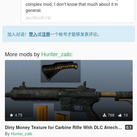
complex mod, I don't know that much about it in
general.
2017年01月17日
加入对话！
登入
或
注册
一个帐号才能够发表评论。
More mods by
Hunter_zaib
:
4.75
768
10
Dirty Money Texture for Carbine Rifle With DLC Attechments
0.1
By
Hunter_zaib