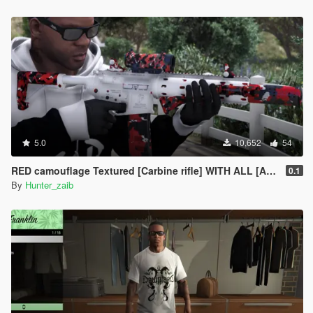
5.0
10,652
54
RED camouflage Textured [Carbine rifle] WITH ALL [Attachments]
0.1
By
Hunter_zaib