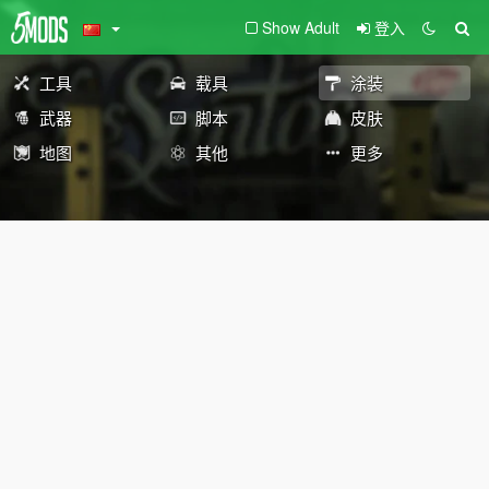
Show Adult
登入
工具
载具
涂装
武器
脚本
皮肤
地图
其他
更多