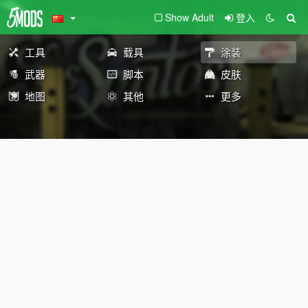
Show Adult
登入
工具
载具
涂装
武器
脚本
皮肤
地图
其他
更多