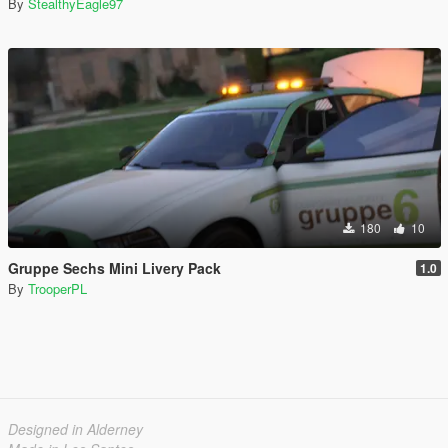
By
StealthyEagle97
180
10
Gruppe Sechs Mini Livery Pack
1.0
By
TrooperPL
Designed in Alderney