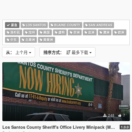
紧急
LOS SANTOS
BLAINE COUNTY
SAN ANDREAS
洛杉矶
加州
美国
虚构
非洲
亚洲
澳洲
欧洲
中东
北美洲
南美洲
从：
上个月
排序方式：
最多下载
248
7
Los Santos County Sheriff's Office Livery Minipack (Multnomah County, WA)
1.0.0