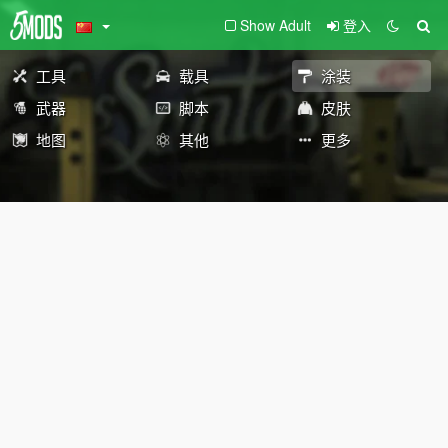
Show Adult
登入
工具
载具
涂装
武器
脚本
皮肤
地图
其他
更多