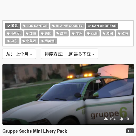
紧急
LOS SANTOS
BLAINE COUNTY
SAN ANDREAS
洛杉矶
加州
美国
虚构
非洲
亚洲
澳洲
欧洲
中东
北美洲
南美洲
从：
上个月
排序方式：
最多下载
194
10
Gruppe Sechs Mini Livery Pack
1.0