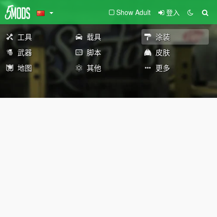
Show Adult
登入
工具
载具
涂装
武器
脚本
皮肤
地图
其他
更多