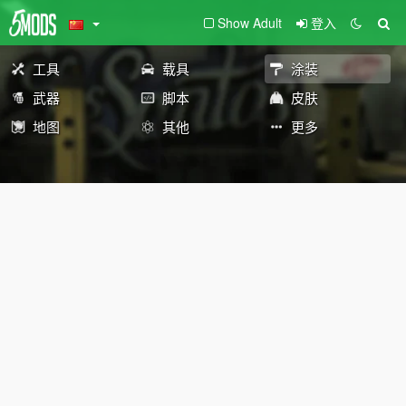
Show Adult
登入
工具
载具
涂装
武器
脚本
皮肤
地图
其他
更多