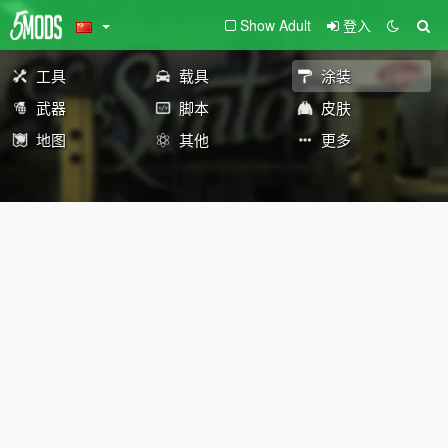
Show Adult
登入
工具
载具
涂装
武器
脚本
皮肤
地图
其他
更多