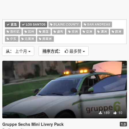
紧急
LOS SANTOS
BLAINE COUNTY
SAN ANDREAS
洛杉矶
加州
美国
虚构
非洲
亚洲
澳洲
欧洲
中东
北美洲
南美洲
从：
上个月
排序方式：
最多赞
189
10
Gruppe Sechs Mini Livery Pack
1.0