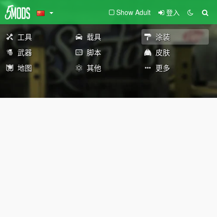
Show Adult
登入
工具
载具
涂装
武器
脚本
皮肤
地图
其他
更多