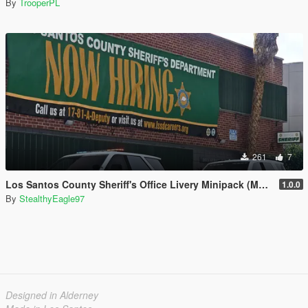
By
TrooperPL
261
7
Los Santos County Sheriff's Office Livery Minipack (Multnomah County, WA)
1.0.0
By
StealthyEagle97
Designed in Alderney