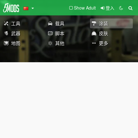
Show Adult
登入
工具
载具
涂装
武器
脚本
皮肤
地图
其他
更多