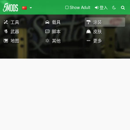
Show Adult
登入
工具
载具
涂装
武器
脚本
皮肤
地图
其他
更多