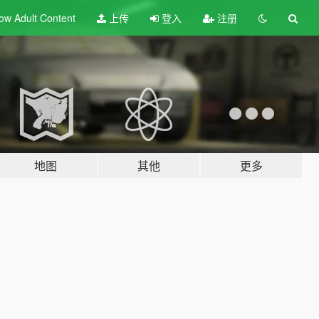
ow Adult
Content
上传
登入
注册
地图
其他
更多