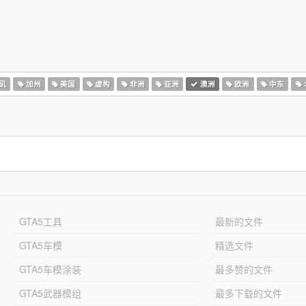
矶
加州
美国
虚构
非洲
亚洲
澳洲
欧洲
中东
GTA5工具
最新的文件
GTA5车模
精选文件
GTA5车模涂装
最多赞的文件
GTA5武器模组
最多下载的文件