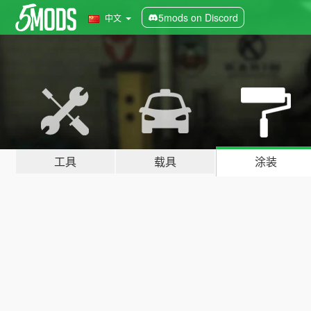
5mods on Discord
中文
工具
载具
涂装