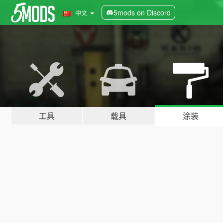
5mods on Discord
中文
工具
载具
涂装