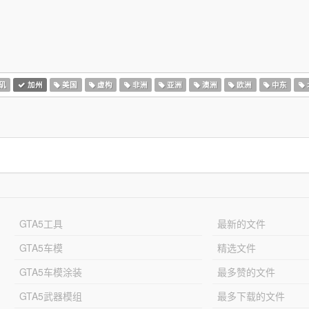
矶
加州
美国
虚构
非洲
亚洲
澳洲
欧洲
中东
GTA5工具
最新的文件
GTA5车模
精选文件
GTA5车模涂装
最多赞的文件
GTA5武器模组
最多下载的文件