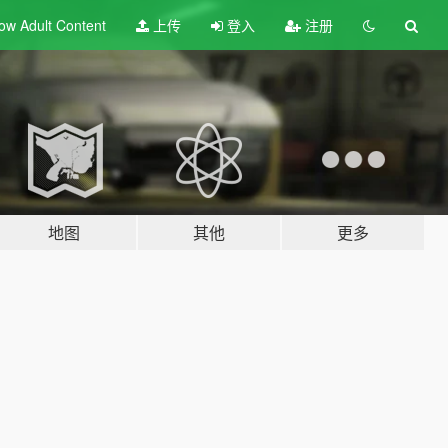
ow Adult
Content
上传
登入
注册
地图
其他
更多