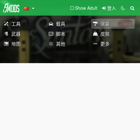
Show Adult
登入
工具
载具
涂装
武器
脚本
皮肤
地图
其他
更多