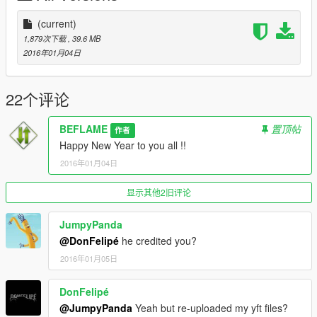
INSTALL INTO FOLDER:
(current)
update\x64\dlcpacks\patchday4ng\dlc.rpf\x64\levels\gta5\vehicl
1,879次下载
, 39.6 MB
es.rpf
2016年01月04日
Sheriff
22个评论
- all files
BEFLAME
置顶帖
作者
INSTALL INTO FOLDER:
Happy New Year to you all !!
update\x64\dlcpacks\patchday3ng\dlc.rpf\x64\levels\gta5\vehicl
2016年01月04日
es.rpf
--------------------
显示其他2旧评论
Model Credits
--------------------
JumpyPanda
@DonFelipé
he credited you?
- GTA V Convert: zQrba
2016年01月05日
- LAPD Version: DonFelipé
DonFelipé
--------------------
Livery
@JumpyPanda
Yeah but re-uploaded my yft files?