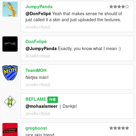
JumpyPanda
@DonFelipé
Yeah that makes sense he should of
just called it a skin and just uploaded the textures.
2016年01月05日
DonFelipé
@JumpyPanda
Exactly, you know what I mean :)
2016年01月05日
TeamMOH
Netjes man!
2016年01月05日
BEFLAME
作者
@mohaalsmeer
:) Dankje!
2016年01月05日
gregboost
nice skin friend