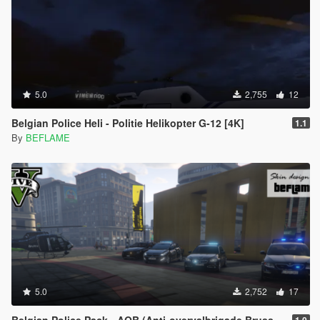
5.0
2,755
12
Belgian Police Heli - Politie Helikopter G-12 [4K]
1.1
By
BEFLAME
5.0
2,752
17