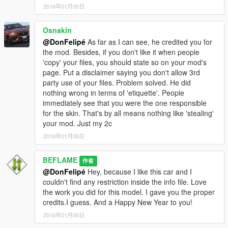
--------------------
2016年01月05日
- Belgian Police Skins (Beflame)
Osnakin
@DonFelipé
As far as I can see, he credited you for
the mod. Besides, if you don't like it when people
'copy' your files, you should state so on your mod's
page. Put a disclaimer saying you don't allow 3rd
party use of your files. Problem solved. He did
nothing wrong in terms of 'etiquette'. People
immediately see that you were the one responsible
for the skin. That's by all means nothing like 'stealing'
your mod. Just my 2c
2016年01月05日
BEFLAME
作者
@DonFelipé
Hey, because I like this car and I
couldn't find any restriction inside the info file. Love
the work you did for this model. I gave you the proper
credits.I guess. And a Happy New Year to you!
2016年01月05日