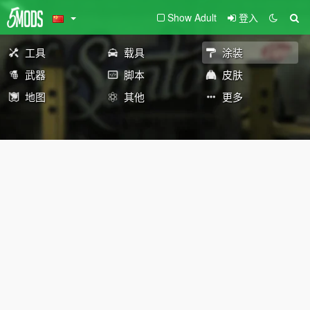
Show Adult
登入
工具
载具
涂装
武器
脚本
皮肤
地图
其他
更多