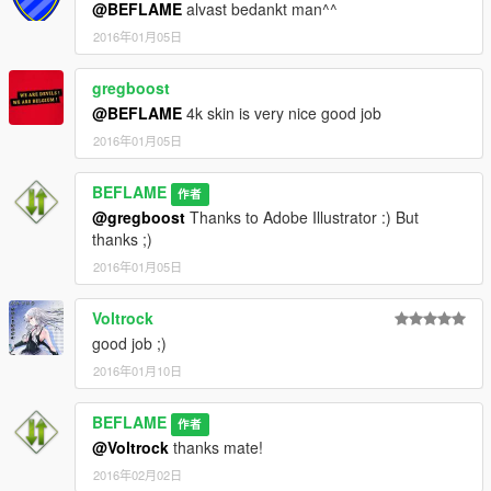
@BEFLAME
alvast bedankt man^^
2016年01月05日
gregboost
@BEFLAME
4k skin is very nice good job
2016年01月05日
BEFLAME
作者
@gregboost
Thanks to Adobe Illustrator :) But
thanks ;)
2016年01月05日
Voltrock
good job ;)
2016年01月10日
BEFLAME
作者
@Voltrock
thanks mate!
2016年02月02日