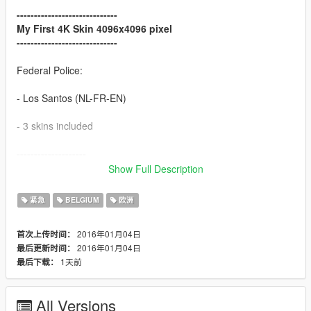
-----------------------------
My First 4K Skin 4096x4096 pixel
-----------------------------
Federal Police:
- Los Santos (NL-FR-EN)
- 3 skins included
--------------------
Installation
Show Full Description
--------------------
紧急
BELGIUM
欧洲
You can choose a version :)
2016年01月04日
首次上传时间：
police3
2016年01月04日
最后更新时间：
1天前
最后下载：
- police3.yft
- police3.ytd
- police3_hi.yft
All Versions
- police3+hi.ytd