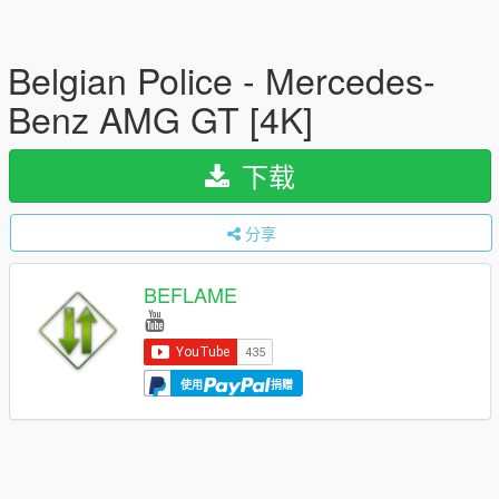
Belgian Police - Mercedes-
Benz AMG GT [4K]
下载
分享
BEFLAME
使用
捐赠