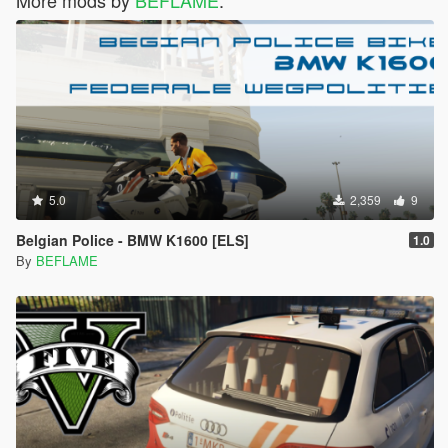
More mods by
BEFLAME
:
5.0
2,359
9
Belgian Police - BMW K1600 [ELS]
1.0
By
BEFLAME