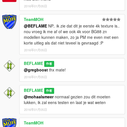
2016年01月05日
TeamMOH
@BEFLAME
NP.. ik zie dat dit je eerste 4k texture is..
nou vroeg ik me af of we ook 4k voor BG88 zn
modellen kunnen maken, zo ja PM me even met een
korte uitleg als dat niet teveel is gevraagd :P
2016年01月05日
BEFLAME
作者
@gregboost
thx mate!
2016年01月05日
BEFLAME
作者
@mohaalsmeer
normaal gezien zou dit moeten
lukken, ik zal eens testen en laat je wat weten
2016年01月05日
TeamMOH