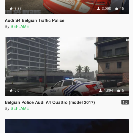
3.83
3,068
15
Audi S4 Belgian Traffic Police
By
BEFLAME
5.0
1,894
5
Belgian Police Audi A4 Quattro (model 2017)
1.0
By
BEFLAME