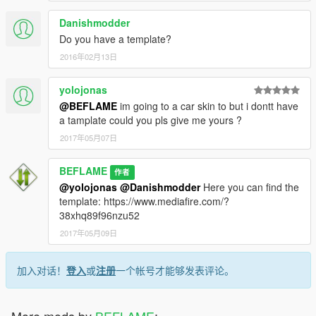
Danishmodder
Do you have a template?
2016年02月13日
yolojonas
@BEFLAME
im going to a car skin to but i dontt have
a tamplate could you pls give me yours ?
2017年05月07日
BEFLAME
作者
@yolojonas
@Danishmodder
Here you can find the
template: https://www.mediafire.com/?
38xhq89f96nzu52
2017年05月09日
加入对话！
登入
或
注册
一个帐号才能够发表评论。